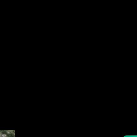
le în
ilor din