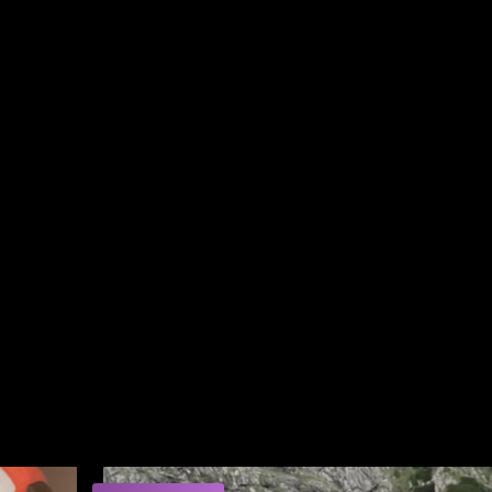
etă demarată în Prahova, privind cazuri de eutanasieri ilega
nșelăciune și fals, inclusiv la instituții publice
turi din cadrul Inspectoratului de Poliție Județean Buzău, al polițișt
București și inspectoratelor de poliție județene Ilfov, Prahova,
ectoratul de Jandarmi Județean Buzău.
orului de caz, pentru stabilirea întregii activități infracționale.
pentru ştiri şi analize de ultimă oră!
 CATEGORIE