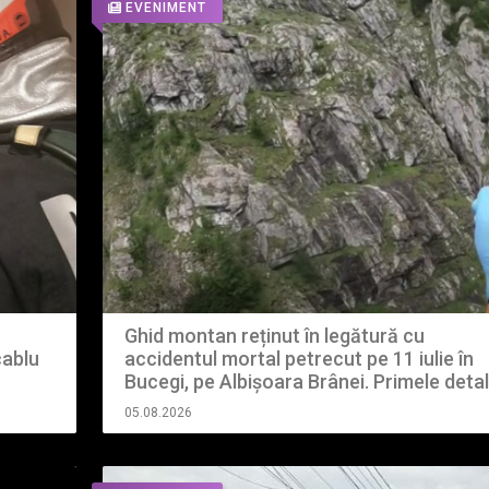
EVENIMENT
Ghid montan reținut în legătură cu
accidentul mortal petrecut pe 11 iulie în
cablu
Bucegi, pe Albișoara Brânei. Primele detali
din anchetă făcute publice de procurori
05.08.2026