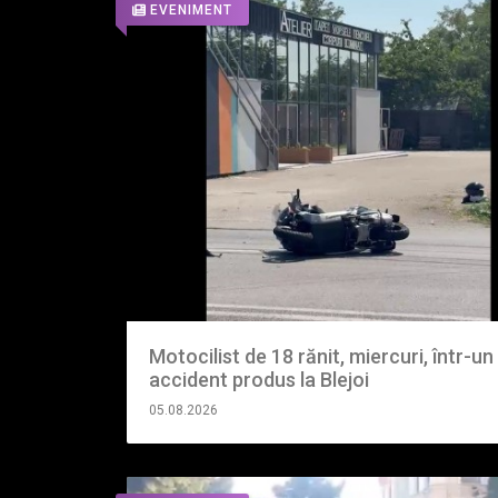
EVENIMENT
Motocilist de 18 rănit, miercuri, într-un
accident produs la Blejoi
05.08.2026