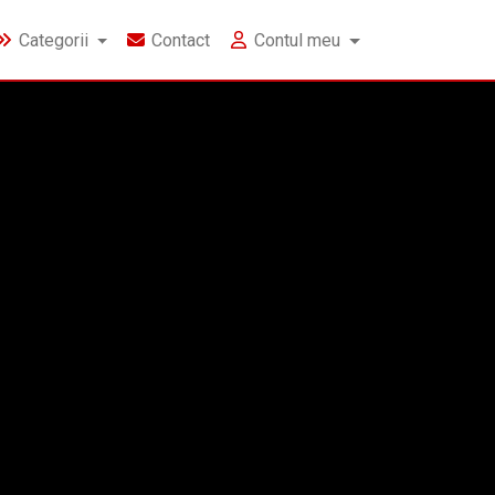
Categorii
Contact
Contul meu
te județe, într-un dosar de fals și înșelăciune
tru credite,
în mai multe
e