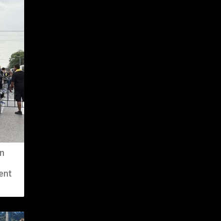
în
ent