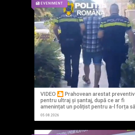
EVENIMENT
VIDEO 🎦 Prahovean arestat preventiv
pentru ultraj și șantaj, după ce ar fi
amenințat un polițist pentru a-l forța s
bani de amendă
05.08.2026