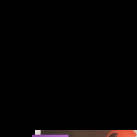
Citește articolul: VIDEO 🎦 Anch
adăposturi de câini. Acuzații de î
Activitățile au beneficiat de sprijinul altor struc
cadrul Direcției Generale a Poliției Municipiului 
Maramureș, respectiv al jandarmilor de la Insp
Cercetările sunt continuate sub coordonarea procur
Urmăreşte pagina de Facebook „Telegrama” 
Sursa imagini: IGPR
ALTE ARTICOLE DIN ACEEASI