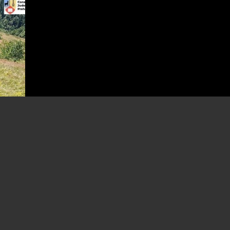
tană
o-
ine