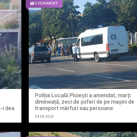
EVENIMENT
Poliția Locală Ploiești a amendat, marți
dimineață, zeci de șoferi de pe mașini de
ă-i dea
transport mărfuri sau persoane
04.08.2026