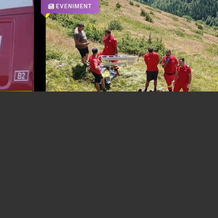
EVENIMENT
A opta victimă din acest an, în zona mon
 băiat
din Prahova. Omul a suferit un stop cardi
respirator în timp ce se afla la cules de af
03.08.2026