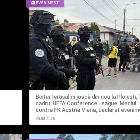
EVENIMENT
Beitar Ierusalim joacă din nou la Ploiești, 
cadrul UEFA Conference League. Meciul
contra FK Austria Viena, declarat evenim
cu grad ridicat de risc
05.08.2026