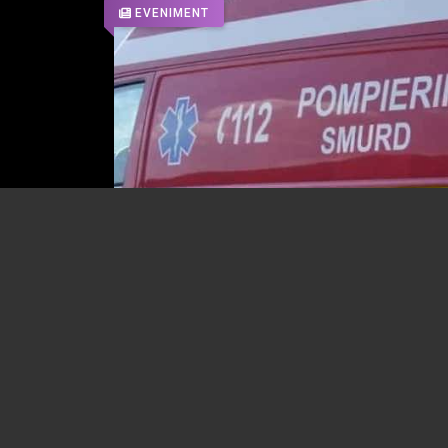
EVENIMENT
Incident tragic luni seară, la Tinosu. Un
de 18 ani a murit înecat
03.08.2026