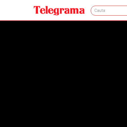
Acasa
Articole
Eveniment
VIDEO 🎦 Ani în șir de a
VIDEO 🎦 Ani în și
indemnizații și pe
județe, într-un do
IOANA STROE
18.03.20
EVENIMENT
fals
inselaciune
perchezitii
angaja