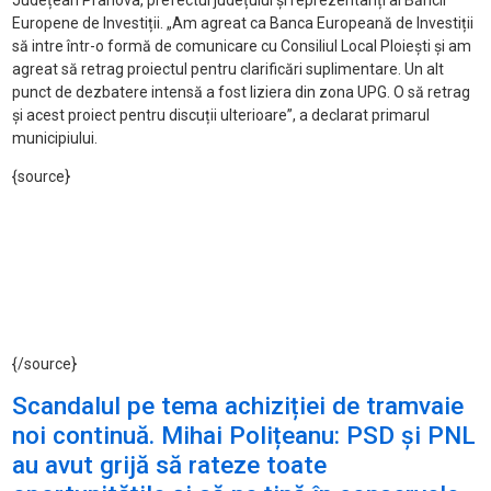
Județean Prahova, prefectul județului și reprezentanți ai Băncii
Europene de Investiții. „Am agreat ca Banca Europeană de Investiții
să intre într-o formă de comunicare cu Consiliul Local Ploiești și am
agreat să retrag proiectul pentru clarificări suplimentare. Un alt
punct de dezbatere intensă a fost liziera din zona UPG. O să retrag
și acest proiect pentru discuții ulterioare”, a declarat primarul
municipiului.
{source}
{/source}
Scandalul pe tema achiziției de tramvaie
noi continuă. Mihai Polițeanu: PSD și PNL
au avut grijă să rateze toate