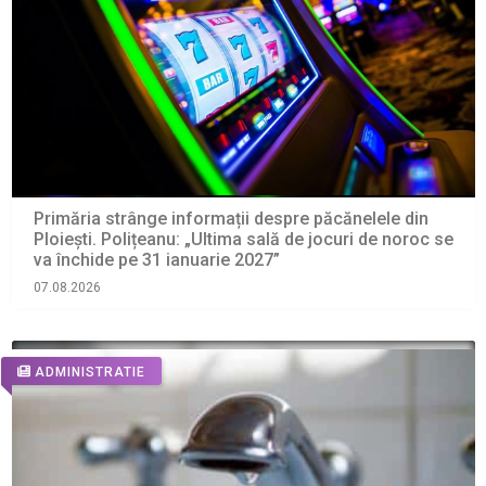
Primăria strânge informații despre păcănelele din
Ploiești. Polițeanu: „Ultima sală de jocuri de noroc se
va închide pe 31 ianuarie 2027”
07.08.2026
ADMINISTRATIE