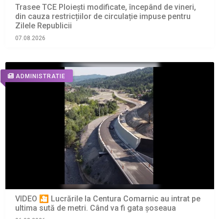
Trasee TCE Ploiești modificate, începând de vineri,
din cauza restricțiilor de circulație impuse pentru
Zilele Republicii
07.08.2026
ADMINISTRATIE
VIDEO 🎦 Lucrările la Centura Comarnic au intrat pe
ultima sută de metri. Când va fi gata șoseaua