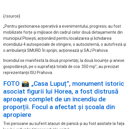
{/source}
„
Pentru gestionarea operativ
ă a evenimentului, progresiv, au fost
mobilizate forțe și mijloace din cadrul celor două detașamente din
municipiul Ploiești, acțion
ând pentru localizarea
și lichidarea
incendiului 4 autospeciale de stingere, o autocisternă, o autofreză și
o ambulanță SMURD.
În sprijin, ac
ționează și SAJ Prahova.
Incendiul se manifestă la două proprietăți, la două locuințe și anexe
gospodărești, pe o suprafață totală de cca. 350 mp”, au precizat
reprezentanții ISU Prahova.
FOTO 📸 „Casa Lupuț”, monument istoric
asociat figurii lui Horea, a fost distrusă
aproape complet de un incendiu de
proporții. Focul a afectat și școala din
apropiere
Trei persoane au suferit atacuri de panic
ă și au fost asistate la fața