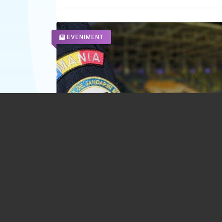
EVENIMENT
Măsuri de ordine publică la meciul Petr
Ploiești – Oțelul Galați. Partida de fotba
fost declarată cu grad mediu de risc
07.08.2026