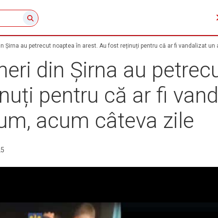
in Șirna au petrecut noaptea în arest. Au fost reținuți pentru că ar fi vandalizat 
neri din Șirna au petrec
inuți pentru că ar fi van
rum, acum câteva zile
25