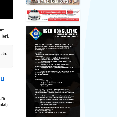
rum
 ieri.
ostru
au
ura
ntați