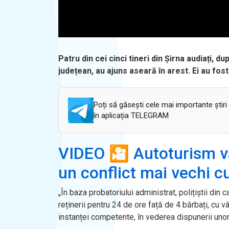
Patru din cei cinci tineri din Șirna audiați, 
județean, au ajuns aseară în arest. Ei au fost r
Poți să găsești cele mai importante știri
în aplicația TELEGRAM
VIDEO 🎦 Autoturism van
un conflict mai vechi c
„În baza probatoriului administrat, polițiștii di
reținerii pentru 24 de ore față de 4 bărbați, cu 
instanței competente, în vederea dispunerii uno