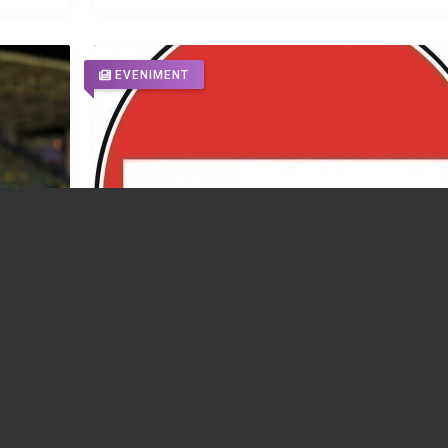
EVENIMENT
olul
Acces restricționat în zona stadionului “Il
l a
Oană”, duminică, 09.08.2026, începând cu
orele 15:30
07.08.2026