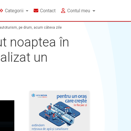
Categorii
Contact
Contul meu
un autoturism, pe drum, acum câteva zile
ut noaptea în
dalizat un