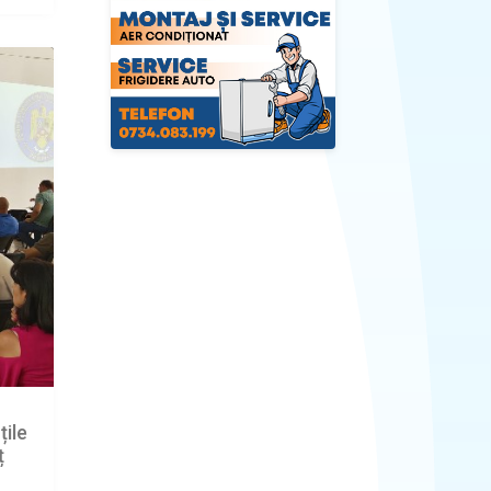
țile
ț