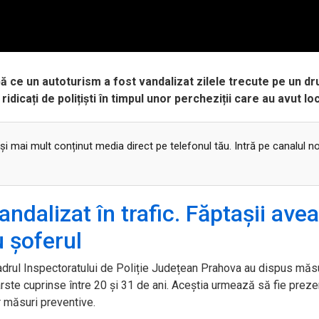
după ce un autoturism a fost vandalizat zilele trecute pe un d
idicați de polițiști în timpul unor percheziții care au avut loc
 și mai mult conținut media direct pe telefonul tău. Intră pe canalul n
dalizat în trafic. Făptașii ave
u șoferul
n cadrul Inspectoratului de Poliție Județean Prahova au dispus măs
vârste cuprinse între 20 și 31 de ani. Aceștia urmează să fie preze
r măsuri preventive.