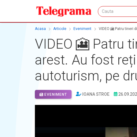
Acasa
Articole
Eveniment
VIDEO 🎦 Patru tineri d
VIDEO 🎦 Patru ti
arest. Au fost reț
autoturism, pe d
IOANA STROE
26.09.20
EVENIMENT