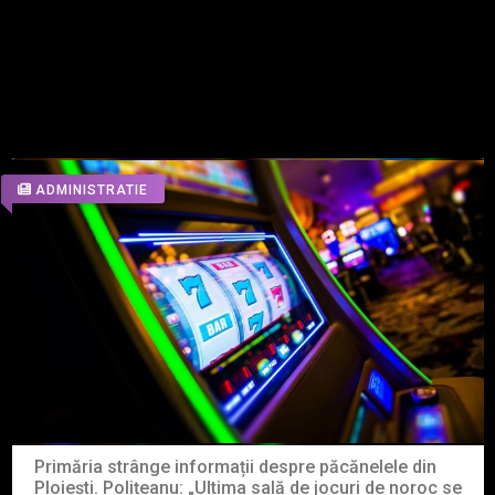
ALTE ARTICOLE DIN ACEEASI
CATEGORIE
ADMINISTRATIE
Primăria strânge informații despre păcănelele din
Ploiești. Polițeanu: „Ultima sală de jocuri de noroc se