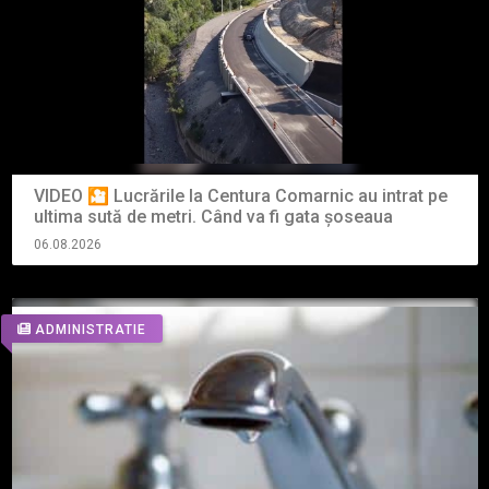
VIDEO 🎦 Lucrările la Centura Comarnic au intrat pe
ultima sută de metri. Când va fi gata șoseaua
06.08.2026
ADMINISTRATIE