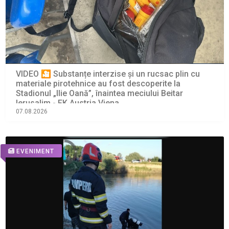
VIDEO 🎦 Substanțe interzise și un rucsac plin cu
materiale pirotehnice au fost descoperite la
Stadionul „Ilie Oană”, înaintea meciului Beitar
Ierusalim - FK Austria Viena
07.08.2026
EVENIMENT