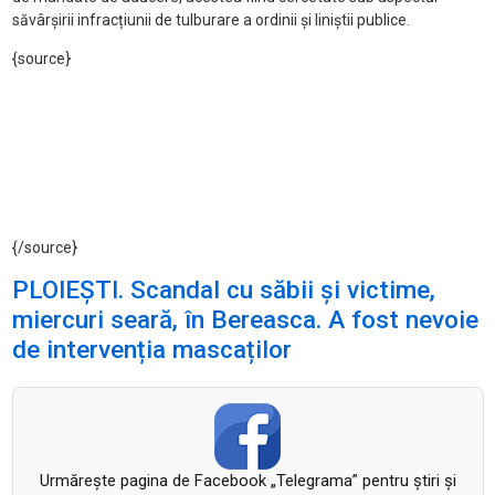
săv
âr
șirii infracțiunii de tulburare a ordinii și liniștii publice.
{source}
{/source}
PLOIEȘTI. Scandal cu săbii și victime,
miercuri seară, în Bereasca. A fost nevoie
de intervenția mascaților
Urmăreşte pagina de Facebook „Telegrama” pentru ştiri şi