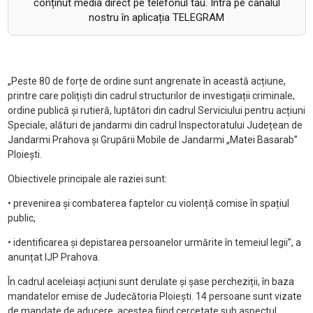
conținut media direct pe telefonul tău. Intră pe canalul
nostru în aplicația TELEGRAM
„
Peste 80 de forțe de ordine sunt angrenate
în aceast
ă acțiune,
printre care polițiști din cadrul structurilor de investigații criminale,
ordine publică și rutieră, luptători din cadrul Serviciului pentru acțiuni
Speciale, alături de jandarmi din cadrul Inspectoratului Județean de
Jandarmi Prahova și Grupării Mobile de Jandarmi
„Matei Basarab”
Ploie
ști.
Obiectivele principale ale raziei sunt:
• prevenirea
și combaterea faptelor cu violență comise
în spa
țiul
public,
• identificarea
și depistarea persoanelor urmărite
în temeiul legii”, a
anunțat IJP Prahova.
În cadrul aceleiași acțiuni sunt derulate și șase percheziții, în baza
mandatelor emise
de Judecătoria Ploiești.
14 persoane sunt vizate
de mandate de aducere, acestea fiind cercetate sub aspectul