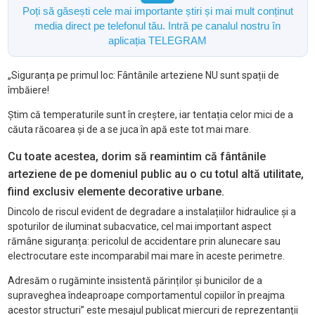
Poți să găsești cele mai importante știri și mai mult conținut
media direct pe telefonul tău. Intră pe canalul nostru în
aplicația TELEGRAM
„Siguranța pe primul loc: Fântânile arteziene NU sunt spații de
îmbăiere!
Știm că temperaturile sunt în creștere, iar tentația celor mici de a
căuta răcoarea și de a se juca în apă este tot mai mare.
Cu toate acestea, dorim să reamintim că fântânile
arteziene de pe domeniul public au o cu totul altă utilitate,
fiind exclusiv elemente decorative urbane.
Dincolo de riscul evident de degradare a instalațiilor hidraulice și a
spoturilor de iluminat subacvatice, cel mai important aspect
rămâne siguranța: pericolul de accidentare prin alunecare sau
electrocutare este incomparabil mai mare în aceste perimetre.
Adresăm o rugăminte insistentă părinților și bunicilor de a
supraveghea îndeaproape comportamentul copiilor în preajma
acestor structuri” este mesajul publicat miercuri de reprezentanții