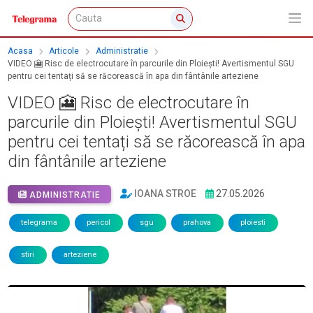
Acasa
Articole
Administratie
VIDEO 🎦 Risc de electrocutare în parcurile din Ploiești! Avertismentul SGU
pentru cei tentați să se răcorească în apa din fântânile arteziene
VIDEO 🎦 Risc de electrocutare în
parcurile din Ploiești! Avertismentul SGU
pentru cei tentați să se răcorească în apa
din fântânile arteziene
IOANA STROE
27.05.2026
ADMINISTRATIE
telegrama
pericol
sgu
prahova
ploiesti
stiri
arteziene