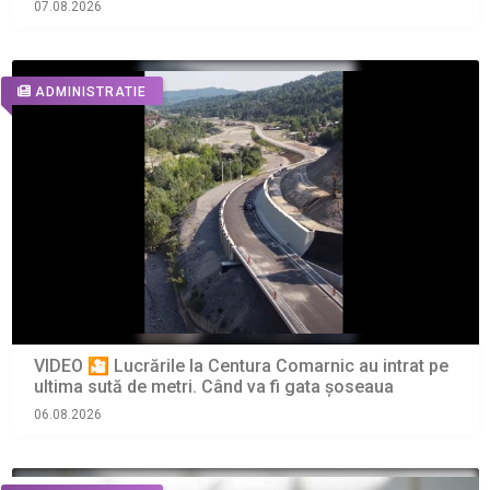
07.08.2026
ADMINISTRATIE
VIDEO 🎦 Lucrările la Centura Comarnic au intrat pe
ultima sută de metri. Când va fi gata șoseaua
06.08.2026