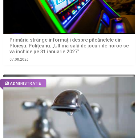
Primăria strânge informații despre păcănelele din
Ploiești. Polițeanu: „Ultima sală de jocuri de noroc se
va închide pe 31 ianuarie 2027”
07.08.2026
ADMINISTRATIE