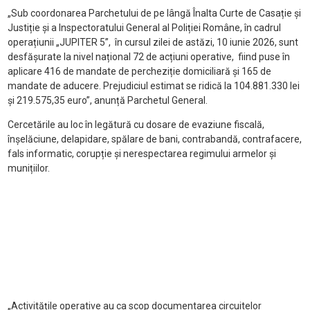
„Sub coordonarea Parchetului de pe lângă Înalta Curte de Casație și
Justiție și a Inspectoratului General al Poliției Române, în cadrul
operațiunii „JUPITER 5”, în cursul zilei de astăzi, 10 iunie 2026, sunt
desfășurate la nivel național 72 de acțiuni operative, fiind puse în
aplicare 416 de mandate de percheziție domiciliară și 165 de
mandate de aducere. Prejudiciul estimat se ridică la 104.881.330 lei
și 219.575,35 euro”, anunță Parchetul General.
Cercetările au loc în legătură cu dosare de evaziune fiscală,
înșelăciune, delapidare, spălare de bani, contrabandă, contrafacere,
fals informatic, corupție și nerespectarea regimului armelor și
munițiilor.
„Activitățile operative au ca scop documentarea circuitelor