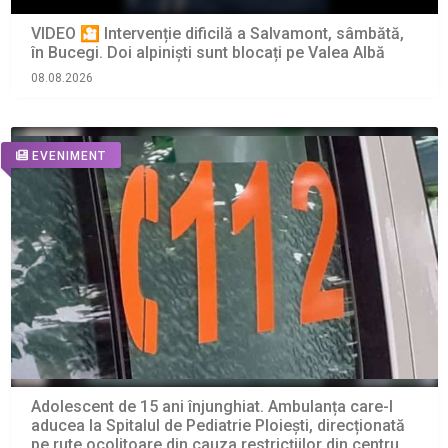
VIDEO 🎦 Intervenție dificilă a Salvamont, sâmbătă,
în Bucegi. Doi alpiniști sunt blocați pe Valea Albă
08.08.2026
EVENIMENT
Adolescent de 15 ani înjunghiat. Ambulanța care-l
aducea la Spitalul de Pediatrie Ploiești, direcționată
pe rute ocolitoare din cauza restricțiilor din centru