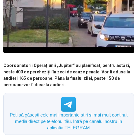
Coordonatorii Operațiunii „Jupiter” au planificat, pentru astăzi,
peste 400 de percheziții în zeci de cauze penale. Vor fi aduse la
audieri 165 de persoane. Până la finalul zilei, peste 150 de
persoane vor fi duse la audieri.
Poți să găsești cele mai importante știri și mai mult conținut
media direct pe telefonul tău. Intră pe canalul nostru în
aplicația TELEGRAM