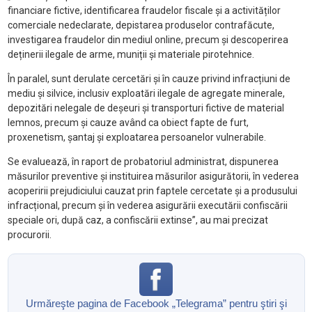
financiare fictive, identificarea fraudelor fiscale și a activităților
comerciale nedeclarate, depistarea produselor contrafăcute,
investigarea fraudelor din mediul online, precum și descoperirea
deținerii ilegale de arme, muniții și materiale pirotehnice.
În paralel, sunt derulate cercetări și în cauze privind infracțiuni de
mediu și silvice, inclusiv exploatări ilegale de agregate minerale,
depozitări nelegale de deșeuri și transporturi fictive de material
lemnos, precum și cauze având ca obiect fapte de furt,
proxenetism, șantaj și exploatarea persoanelor vulnerabile.
Se evaluează, în raport de probatoriul administrat, dispunerea
măsurilor preventive și instituirea măsurilor asigurătorii, în vederea
acoperirii prejudiciului cauzat prin faptele cercetate și a produsului
infracțional, precum și în vederea asigurării executării confiscării
speciale ori, după caz, a confiscării extinse”, au mai precizat
procurorii.
Urmăreşte pagina de Facebook „Telegrama” pentru ştiri şi