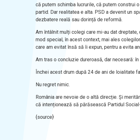
că putem schimba lucrurile, că putem construi o
partid. Dar realitatea e alta. PSD a devenit un spa
dezbatere reală sau dorință de reformă.
Am întâlnit mulți colegi care mi-au dat dreptate
mod special, în acest context, mai ales colegilor
care am evitat însă să îi expun, pentru a evita a
Am tras o concluzie dureroasă, dar necesară: în c
Închei acest drum după 24 de ani de loialitate fa
Nu regret nimic.
România are nevoie de o altă direcție. Și merită
că intenționează să părăsească Partidul Socia
{source}