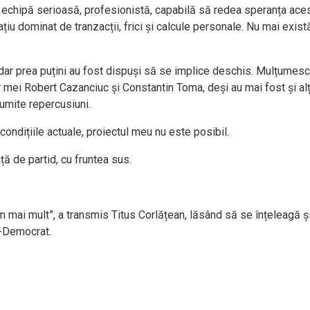
 echipă serioasă, profesionistă, capabilă să redea speranța aces
țiu dominat de tranzacții, frici și calcule personale. Nu mai există
, dar prea puțini au fost dispuși să se implice deschis. Mulțumesc
 mei Robert Cazanciuc și Constantin Toma, deși au mai fost și alți
numite repercusiuni.
ondițiile actuale, proiectul meu nu este posibil.
ță de partid, cu fruntea sus.
m mai mult”, a transmis Titus Corlățean, lăsând să se înțeleagă și
l-Democrat.