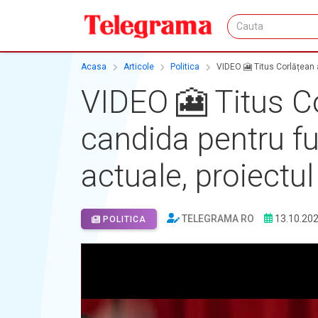
Acasa
Articole
Politica
VIDEO 🎦 Titus Corlățean a
VIDEO 🎦 Titus C
candida pentru fun
actuale, proiectu
TELEGRAMA RO
13.10.20
POLITICA