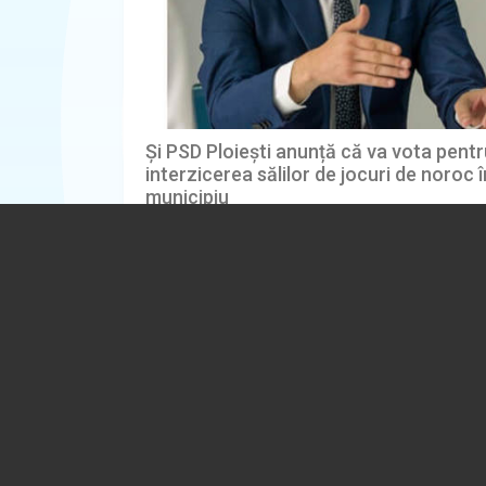
Și PSD Ploiești anunță că va vota pentr
interzicerea sălilor de jocuri de noroc î
municipiu
29.07.2026
POLITICA