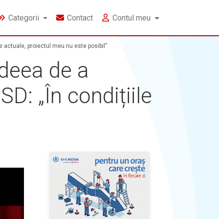
Categorii
Contact
Contul meu
 actuale, proiectul meu nu este posibil”
deea de a
D: „În condițiile