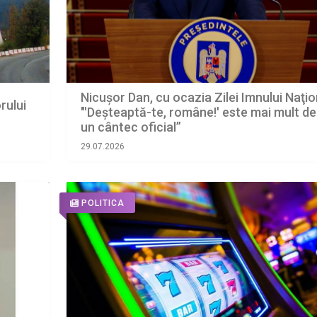
Nicușor Dan, cu ocazia Zilei Imnului Naţio
rului
"'Deşteaptă-te, române!' este mai mult d
un cântec oficial”
29.07.2026
POLITICA