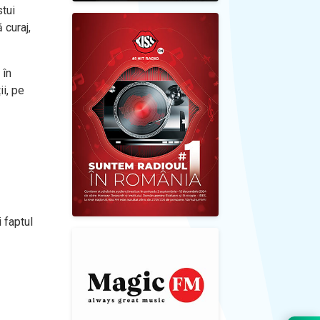
tui
 curaj,
 în
i, pe
 faptul