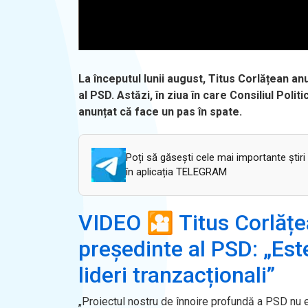
La începutul lunii august, Titus Corlățean an
al PSD. Astăzi, în ziua în care Consiliul Poli
anunțat că face un pas în spate.
Poți să găsești cele mai importante știri
în aplicația TELEGRAM
VIDEO 🎦 Titus Corlățea
președinte al PSD: „Es
lideri tranzacționali”
„Proiectul nostru de înnoire profundă a PSD nu 