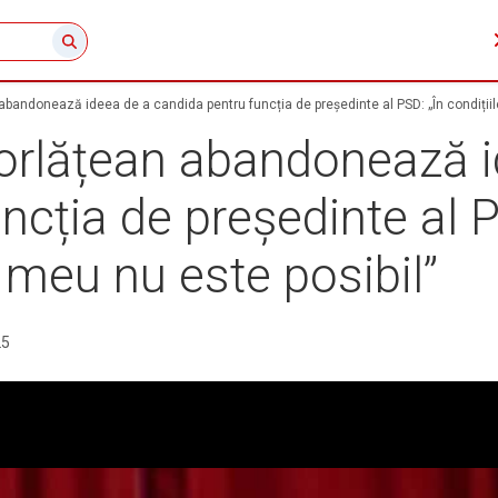
bandonează ideea de a candida pentru funcția de președinte al PSD: „În condițiile
orlățean abandonează i
cția de președinte al PS
l meu nu este posibil”
25