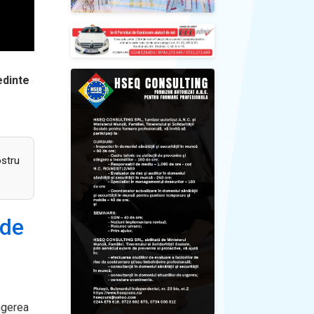
edinte
ostru
 de
ngerea