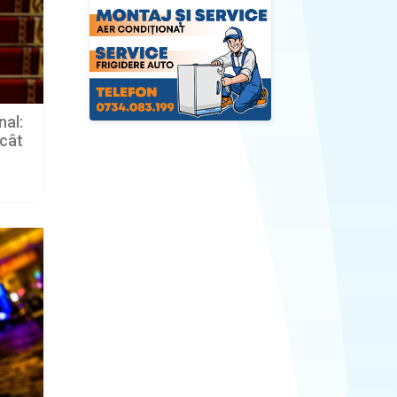
nal:
ecât