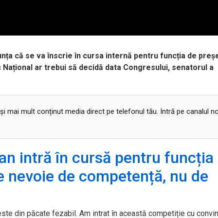
unța că se va înscrie în cursa internă pentru funcția de preș
tic Național ar trebui să decidă data Congresului, senatorul a
 și mai mult conținut media direct pe telefonul tău. Intră pe canalul n
n intră în cursă pentru funcția
te nevoie de competență, nu de
este din păcate fezabil. Am intrat în această competiție cu convi