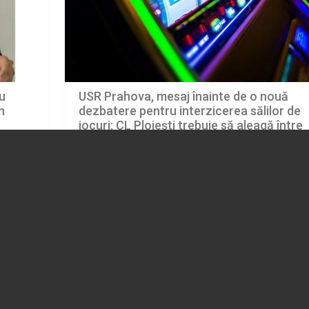
USR Prahova, mesaj înainte de o nouă
u
dezbatere pentru interzicerea sălilor de
n
jocuri: CL Ploiești trebuie să aleagă între
protejarea comunității și perpetuarea
29.07.2026
flagelului păcănelelor
POLITICA