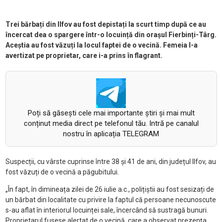
Trei b
ărbați din Ilfov au fost depistați la scurt timp după ce au
încercat dea o spargere într-o locuință din orașul
Fierbinți-T
ârg.
Aceștia au fost văzuți la locul faptei de o vecină. Femeia l-a
avertizat pe proprietar, care i-a prins în flagrant.
Poți să găsești cele mai importante știri și mai mult
conținut media direct pe telefonul tău. Intră pe canalul
nostru în aplicația TELEGRAM
Suspecții,
cu v
ârste cuprinse între 38
și 41 de ani, di
n jude
țul Ilfov, au
fost văzuți de o vecină a păgubitului.
„
În fapt, în diminea
ța zilei de 26 iulie a.c., polițiștii au fost sesizați de
un bărbat din localitate cu privire la faptul că persoane necunoscute
s-au aflat
în interiorul locuin
ței sale,
încercând s
ă sustragă bunuri.
Proprietarul fusese alertat de o vecină, care a observat prezența