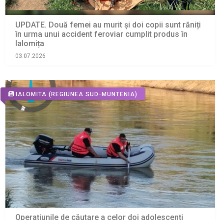
UPDATE. Două femei au murit și doi copii sunt răniți
în urma unui accident feroviar cumplit produs în
Ialomița
03.07.2026
IALOMITA
(REGIUNEA SUD-MUNTENIA)
Operațiunile de căutare a celor doi adolescenți