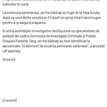
indivizilor
în curte.
La sosirea proprietarului, cei trei b
ărbați au fugit de la fața locului,
după ce unul dintre aceștia ar fi folosit un spray iritant-lacrimogen
pentru a-și asigura scăparea.
În urma activit
ăților investigative desfășurate cu operativitate de
polițiștii din cadrul Serviciului de Investigații Criminale și Poliției
Orașului Fierbinți-T
ârg, cei trei b
ărbați au fost identificați la
aproximativ 10 kilometri de locuința persoanei vătămate”, a anunțat
IJP Ialomița.
{source}
{/source}