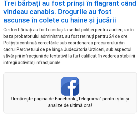
Trei bărbați au fost prinși în flagrant când
vindeau canabis. Drogurile au fost
ascunse în colete cu haine și jucării
Cei trei bărbați au fost conduși la sediul poliției pentru audieri, iar
în
baza probatoriului administrat, au fost re
ținuți pentru 24 de ore.
Polițiștii continuă cercetările
sub coordonarea procurorului din
cadrul Parchetului de pe l
âng
ă Judecătoria Urziceni, sub aspectul
săv
âr
șirii infracțiunii de tentativă la furt calificat,
în vederea stabilirii
întregii activit
ăți infracționale.
Urmăreşte pagina de Facebook „Telegrama” pentru ştiri şi
analize de ultimă oră!