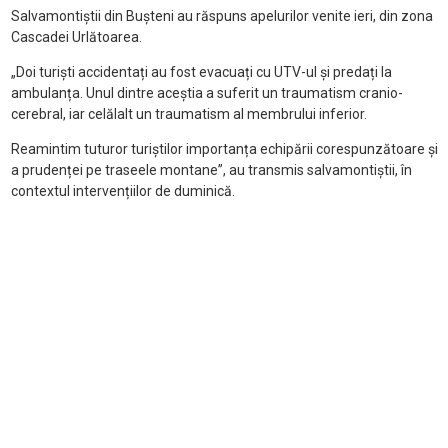
Salvamontiștii din Bușteni au răspuns apelurilor venite ieri, din zona
Cascadei Urlătoarea.
„Doi turiști accidentați au fost evacuați cu UTV-ul și predați la
ambulanța. Unul dintre aceștia a suferit un traumatism cranio-
cerebral, iar celălalt un traumatism al membrului inferior.
Reamintim tuturor turiștilor importanța echipării corespunzătoare și
a prudenței pe traseele montane”, au transmis salvamontiștii, în
contextul intervențiilor de duminică.