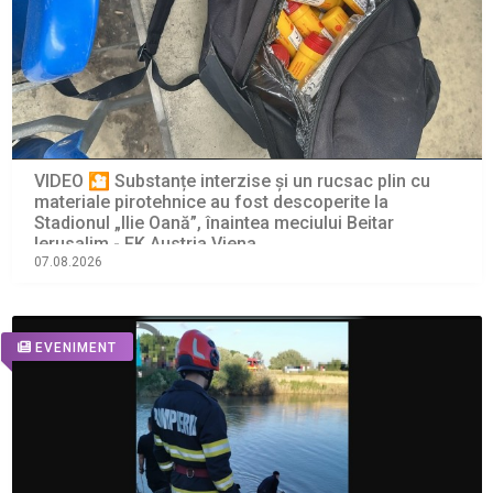
VIDEO 🎦 Substanțe interzise și un rucsac plin cu
materiale pirotehnice au fost descoperite la
Stadionul „Ilie Oană”, înaintea meciului Beitar
Ierusalim - FK Austria Viena
07.08.2026
EVENIMENT