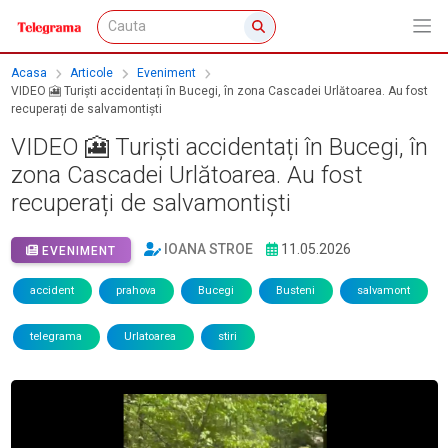
Acasa
Articole
Eveniment
VIDEO 🎦 Turiști accidentați în Bucegi, în zona Cascadei Urlătoarea. Au fost
recuperați de salvamontiști
VIDEO 🎦 Turiști accidentați în Bucegi, în
zona Cascadei Urlătoarea. Au fost
recuperați de salvamontiști
IOANA STROE
11.05.2026
EVENIMENT
accident
prahova
Bucegi
Busteni
salvamont
telegrama
Urlatoarea
stiri