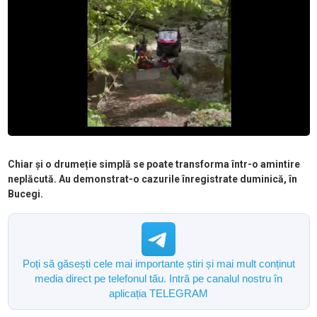
Chiar și o drumeție simplă se poate transforma într-o amintire
neplăcută. Au demonstrat-o cazurile înregistrate duminică, în
Bucegi.
Poți să găsești cele mai importante știri și mai mult conținut
media direct pe telefonul tău. Intră pe canalul nostru în
aplicația TELEGRAM