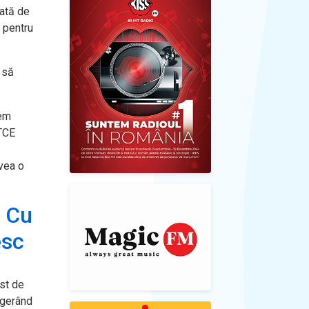
tată de
ă pentru
r să
vem
 TCE
avea o
. Cu
esc
ost de
ugerând