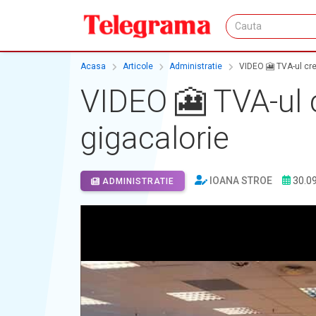
Acasa
Articole
Administratie
VIDEO 🎦 TVA-ul creș
VIDEO 🎦 TVA-ul cr
gigacalorie
IOANA STROE
30.0
ADMINISTRATIE