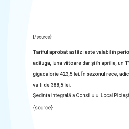
{/source}
Tariful aprobat astăzi este valabil în per
adăuga, luna viitoare dar și în aprilie, un
gigacalorie 423,5 lei. În sezonul rece, adi
va fi de 388,5 lei.
Ședința integrală a Consiliului Local Ploieș
{source}