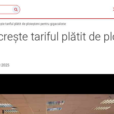
te tariful plătit de ploieșteni pentru gigacalorie
ește tariful plătit de p
9.2025