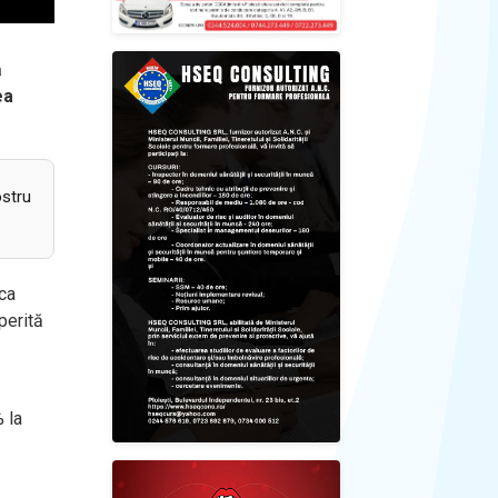
ă
ea
ostru
 ca
perită
% la