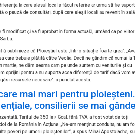
diferența la care alesul local a făcut referire ar urma să fie supor
ută o pauză de consultări, după care aleșii locali au revenit în sal
e fi modificat și va fi aprobat în forma actuală, urmând ca pe viito
 Sârbu.
inut ă sublinieze că Ploieștiul este „într-o situație foarte grea”. „A
ea care trebuie plătită către Veolia. Dacă ne gândim că numai la
în martie, ne dăm seama cam pe unde suntem cu veniturile și cu
om sprijini pentru a nu suporta acea diferență de tarif dacă vom 
ăsi resursele necesare”, a punctat acesta.
care mai mari pentru ploieșteni
idențiale, consilierii se mai gând
zentată. Tariful de 350 lei/ Gcal, fără TVA, a fost votat de toți
r doi de la România în Acțiune. „Ne-am menținut conduita, nu am f
lte poveri pe umerii ploieștenilor”, a spus Mihai Apostolache, s