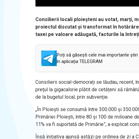
Consilierii locali ploieșteni au votat, marți, 
proiectul discutat și transformat în hotărâre
taxei pe valoare adăugată, facturile la întreț
Poți să găsești cele mai importante știri
în aplicația TELEGRAM
Consilierii social-democrați se lăudau, recent, în
prețul la gigacalorie plătit de cetățeni să rămân
de la bugetul local, prin subvenție.
„În Ploiești se consumă între 300.000 și 350.00
Primăriei Ploiești, între 80 și 100 de milioane de
11% va fi suportată de Primărie”, a explicat con
Însă inițiativa ajunsă astăzi pe ordinea de zi a C