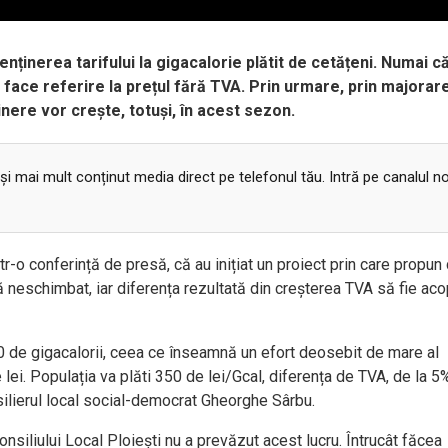
menținerea tarifului la gigacalorie plătit de cetățeni. Numai c
 face referire la prețul fără TVA. Prin urmare, prin majorar
inere vor crește, totuși, în acest sezon.
 și mai mult conținut media direct pe telefonul tău. Intră pe canalul n
tr-o conferință de presă, că au inițiat un proiect prin care propun
ă neschimbat, iar diferența rezultată din creșterea TVA să fie aco
0 de gigacalorii, ceea ce înseamnă un efort deosebit de mare al
 lei. Populația va plăti 350 de lei/Gcal, diferența de TVA, de la 5
silierul local social-democrat Gheorghe Sârbu.
onsiliului Local Ploiești nu a prevăzut acest lucru. Întrucât făcea