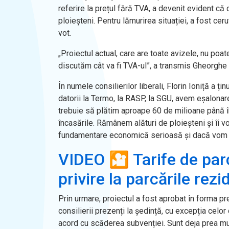
referire la prețul fără TVA, a devenit evident că 
ploieșteni. Pentru lămurirea situației, a fost cer
vot.
„Proiectul actual, care are toate avizele, nu poat
discutăm cât va fi TVA-ul”, a transmis Gheorghe
În numele consilierilor liberali, Florin Ioniță a ț
datorii la Termo, la RASP, la SGU, avem eșalonar
trebuie să plătim aproape 60 de milioane până 
încasările. Rămânem alături de ploieșteni și îi v
fundamentare economică serioasă și dacă vom g
VIDEO 🎦 Tarife de par
privire la parcările rez
Prin urmare, proiectul a fost aprobat în forma pre
consilierii prezenți la ședință, cu excepția celo
acord cu scăderea subvenției. Sunt deja prea mu