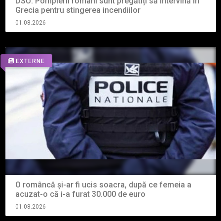
DSU: Pompierii români sunt pregătiți să intervină în
Grecia pentru stingerea incendiilor
01.08.2026
EXTERNE
O româncă și-ar fi ucis soacra, după ce femeia a
acuzat-o că i-a furat 30.000 de euro
01.08.2026