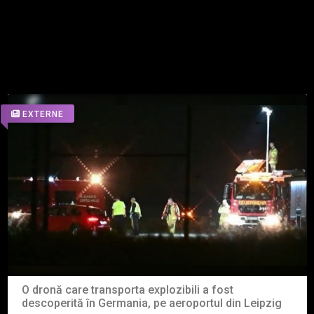
ALTE ARTICOLE DIN ACEEASI
CATEGORIE
EXTERNE
O dronă care transporta explozibili a fost
descoperită în Germania, pe aeroportul din Leipzig