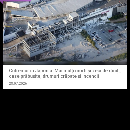
Cutremur în Japonia: Mai mulți morți și zeci de răniți,
case prăbușite, drumuri crăpate și incendii
28.07.2026
Vezi toate articolele