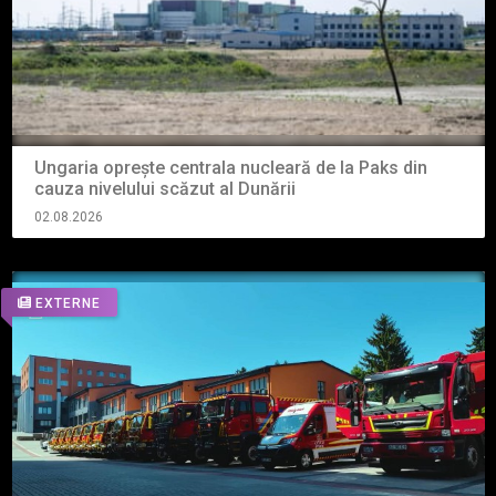
Ungaria oprește centrala nucleară de la Paks din
cauza nivelului scăzut al Dunării
02.08.2026
EXTERNE