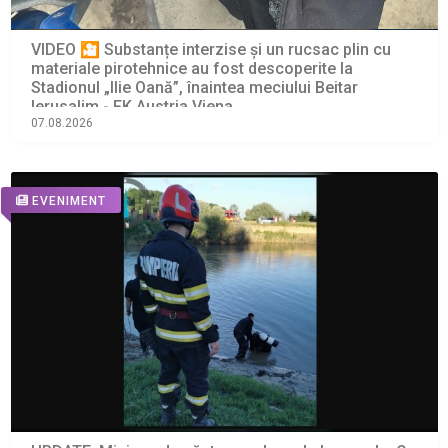
VIDEO 🎦 Substanțe interzise și un rucsac plin cu
materiale pirotehnice au fost descoperite la
Stadionul „Ilie Oană”, înaintea meciului Beitar
Ierusalim - FK Austria Viena
07.08.2026
EVENIMENT