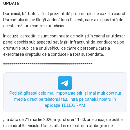
UPDATE
Duminică, bărbatul a fost prezentată procurorului de caz din cadrul
Parchetului de pe lângă Judecătoria Ploiești, care a dispus față de
acesta măsura controlului judiciar.
În cauză, cercetările sunt continuate de polițiști în cadrul unui dosar
penal deschis sub aspectul săvârșirii infracțiunii de conducerea pe
drumurile publice a unui vehicul de către o persoană căreia
exercitarea dreptului de a conduce i-a fost suspendată.
********************************************
Poți să găsești cele mai importante știri și mai mult conținut
media direct pe telefonul tău. Intră pe canalul nostru în
aplicația TELEGRAM
„La data de 21 martie 2026, în jurul orei 11:00, un echipaj de poliție
din cadrul Serviciului Rutier, aflat în exercitarea atribuțiilor de