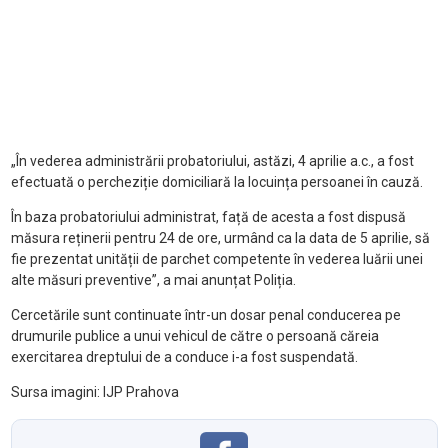
„În vederea administrării probatoriului, astăzi, 4 aprilie a.c., a fost
efectuată o percheziție domiciliară la locuința persoanei în cauză.
În baza probatoriului administrat, față de acesta a fost dispusă
măsura reținerii pentru 24 de ore, urmând ca la data de 5 aprilie, să
fie prezentat unității de parchet competente în vederea luării unei
alte măsuri preventive”, a mai anunțat Poliția.
Cercetările sunt continuate într-un dosar penal conducerea pe
drumurile publice a unui vehicul de către o persoană căreia
exercitarea dreptului de a conduce i-a fost suspendată.
Sursa imagini: IJP Prahova