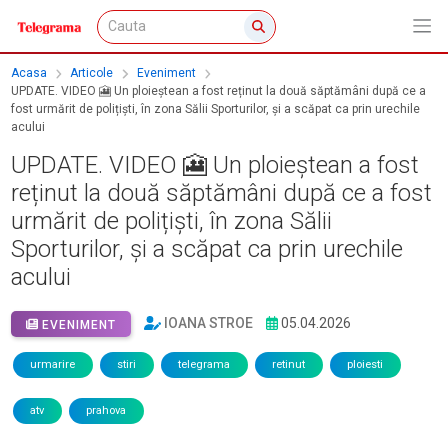
Acasa
Articole
Eveniment
UPDATE. VIDEO 🎦 Un ploieștean a fost reținut la două săptămâni după ce a
fost urmărit de polițiști, în zona Sălii Sporturilor, și a scăpat ca prin urechile
acului
UPDATE. VIDEO 🎦 Un ploieștean a fost
reținut la două săptămâni după ce a fost
urmărit de polițiști, în zona Sălii
Sporturilor, și a scăpat ca prin urechile
acului
IOANA STROE
05.04.2026
EVENIMENT
urmarire
stiri
telegrama
retinut
ploiesti
atv
prahova