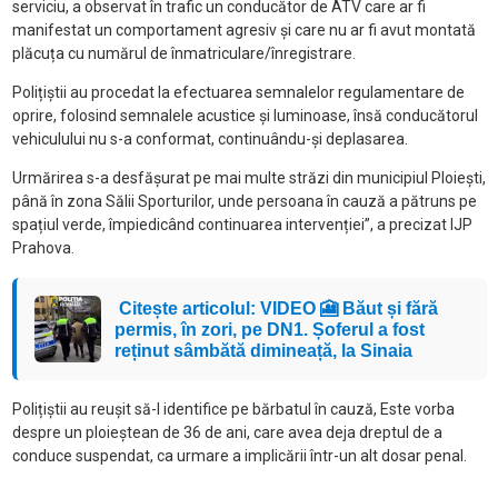
serviciu, a observat în trafic un conducător de ATV care ar fi
manifestat un comportament agresiv și care nu ar fi avut montată
plăcuța cu numărul de înmatriculare/înregistrare.
Polițiștii au procedat la efectuarea semnalelor regulamentare de
oprire, folosind semnalele acustice și luminoase, însă conducătorul
vehiculului nu s-a conformat, continuându-și deplasarea.
Urmărirea s-a desfășurat pe mai multe străzi din municipiul Ploiești,
până în zona Sălii Sporturilor, unde persoana în cauză a pătruns pe
spațiul verde, împiedicând continuarea intervenției”, a precizat IJP
Prahova.
Citește articolul: VIDEO 🎦 Băut și fără
permis, în zori, pe DN1. Șoferul a fost
reținut sâmbătă dimineață, la Sinaia
Polițiștii au reușit să-l identifice pe bărbatul în cauză, Este vorba
despre un ploieștean de 36 de ani, care avea deja dreptul de a
conduce suspendat, ca urmare a implicării într-un alt dosar penal.