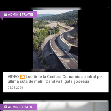
ADMINISTRATIE
VIDEO 🎦 Lucrările la Centura Comarnic au intrat pe
ultima sută de metri. Când va fi gata șoseaua
06.08.2026
ADMINISTRATIE