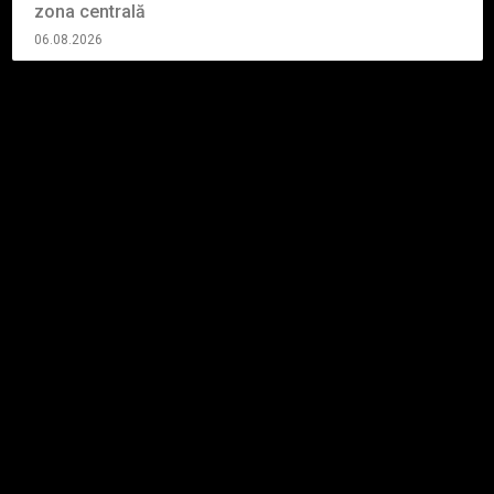
zona centrală
06.08.2026
Vezi toate articolele