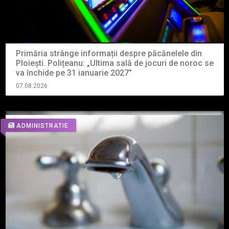
Primăria strânge informații despre păcănelele din
Ploiești. Polițeanu: „Ultima sală de jocuri de noroc se
va închide pe 31 ianuarie 2027”
07.08.2026
ADMINISTRATIE