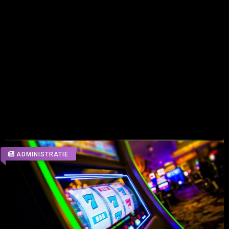
Urmăreşte pagina de Facebook „Telegrama” pentru ştiri şi
analize de ultimă oră!
ALTE ARTICOLE DIN ACEEASI
CATEGORIE
ADMINISTRATIE