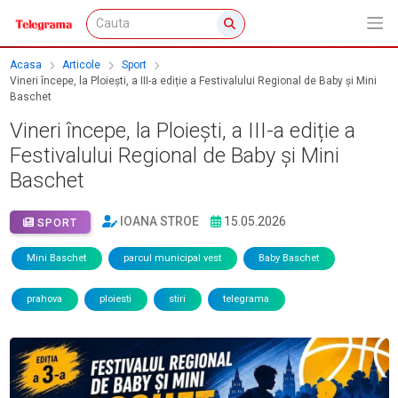
Acasa
Articole
Sport
Vineri începe, la Ploiești, a III-a ediție a Festivalului Regional de Baby și Mini
Baschet
Vineri începe, la Ploiești, a III-a ediție a
Festivalului Regional de Baby și Mini
Baschet
IOANA STROE
15.05.2026
SPORT
Mini Baschet
parcul municipal vest
Baby Baschet
prahova
ploiesti
stiri
telegrama