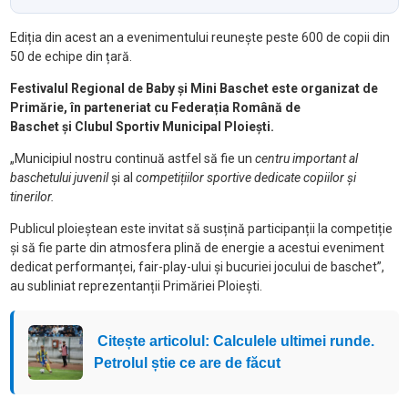
Ediția din acest an a evenimentului reunește peste 600 de copii din
50 de echipe din țară.
Festivalul Regional de Baby și Mini Baschet este organizat de
Primărie, în parteneriat cu Federația Română de
Baschet și Clubul Sportiv Municipal Ploiești.
„Municipiul nostru continuă astfel să fie un
centru important al
baschetului juvenil
și al
competițiilor sportive dedicate copiilor și
tinerilor.
Publicul ploieștean este invitat să susțină participanții la competiție
și să fie parte din atmosfera plină de energie a acestui eveniment
dedicat performanței, fair-play-ului și bucuriei jocului de baschet”,
au subliniat reprezentanții Primăriei Ploiești.
Citește articolul: Calculele ultimei runde.
Petrolul știe ce are de făcut