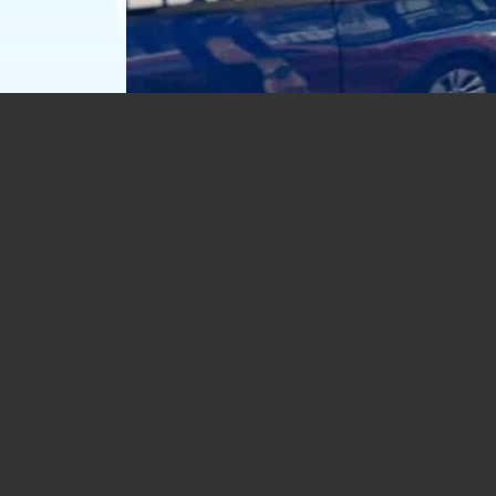
Bărbat găsit înecat, la Homorâciu. Ave
36 de ani
07.08.2026
EVENIMENT