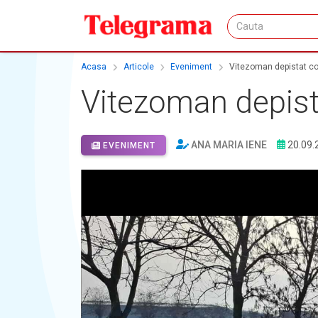
Acasa
Articole
Eveniment
Vitezoman depistat c
Vitezoman depis
ANA MARIA IENE
20.09.
EVENIMENT