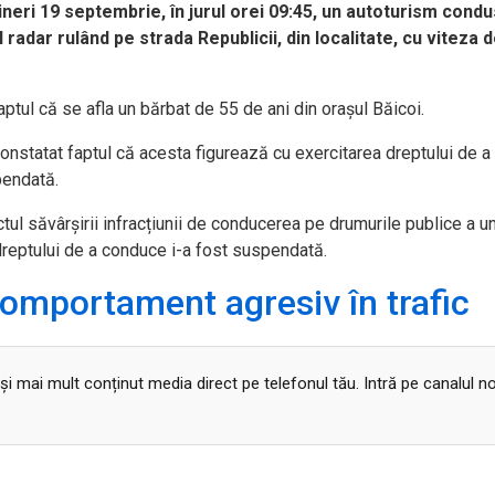
, vineri 19 septembrie, în jurul orei 09:45, un autoturism cond
 radar rulând pe strada Republicii, din localitate, cu viteza 
faptul că se afla un bărbat de 55 de ani din orașul Băicoi.
u constatat faptul că acesta figurează cu exercitarea dreptului de a
pendată.
ul săvârșirii infracțiunii de conducerea pe drumurile publice a u
dreptului de a conduce i-a fost suspendată.
comportament agresiv în trafic
 și mai mult conținut media direct pe telefonul tău. Intră pe canalul n