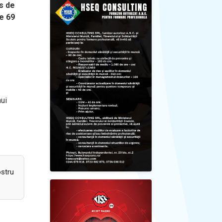
us de
de 69
nui
ostru