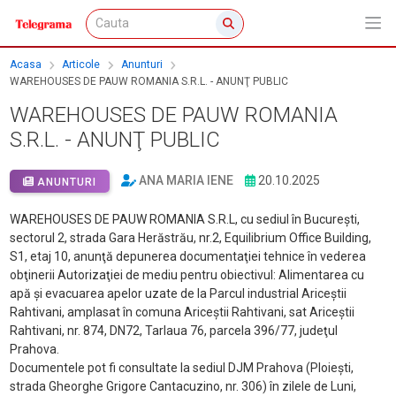
Acasa
Articole
Anunturi
WAREHOUSES DE PAUW ROMANIA S.R.L. - ANUNŢ PUBLIC
WAREHOUSES DE PAUW ROMANIA
S.R.L. - ANUNŢ PUBLIC
ANA MARIA IENE
20.10.2025
ANUNTURI
WAREHOUSES DE PAUW ROMANIA S.R.L, cu sediul în Bucureşti,
sectorul 2, strada Gara Herăstrău, nr.2, Equilibrium Office Building,
S1, etaj 10, anunţă depunerea documentaţiei tehnice în vederea
obţinerii Autorizaţiei de mediu pentru obiectivul: Alimentarea cu
apă şi evacuarea apelor uzate de la Parcul industrial Ariceştii
Rahtivani, amplasat în comuna Ariceştii Rahtivani, sat Ariceştii
Rahtivani, nr. 874, DN72, Tarlaua 76, parcela 396/77, judeţul
Prahova.
Documentele pot fi consultate la sediul DJM Prahova (Ploiești,
strada Gheorghe Grigore Cantacuzino, nr. 306) în zilele de Luni,