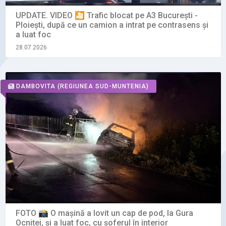
UPDATE. VIDEO 🎦 Trafic blocat pe A3 București -
Ploiești, după ce un camion a intrat pe contrasens și
a luat foc
28.07.2026
DAMBOVITA
(REGIUNEA SUD-MUNTENIA)
FOTO 📸 O mașină a lovit un cap de pod, la Gura
Ocniței, și a luat foc, cu șoferul în interior