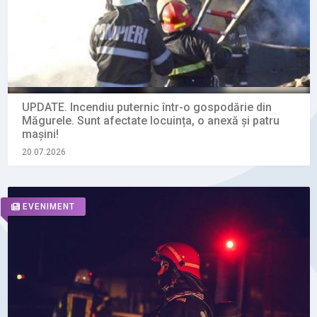
UPDATE. Incendiu puternic într-o gospodărie din
Măgurele. Sunt afectate locuința, o anexă și patru
mașini!
20.07.2026
EVENIMENT