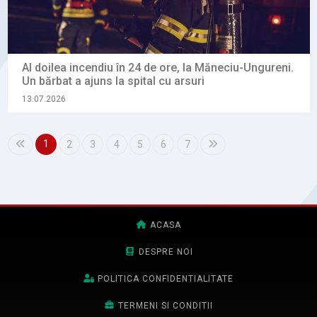
Al doilea incendiu în 24 de ore, la Măneciu-Ungureni.
Un bărbat a ajuns la spital cu arsuri
13.07.2026
1
2
3
4
5
6
7
ACASA
DESPRE NOI
POLITICA CONFIDENTIALITATE
TERMENI SI CONDITII