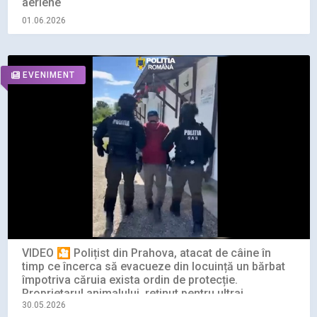
aeriene
01.06.2026
EVENIMENT
VIDEO 🎦 Polițist din Prahova, atacat de câine în
timp ce încerca să evacueze din locuință un bărbat
împotriva căruia exista ordin de protecție.
Proprietarul animalului, reținut pentru ultraj
30.05.2026