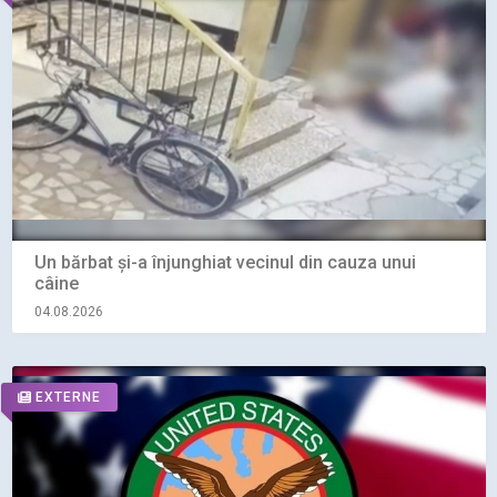
Un bărbat și-a înjunghiat vecinul din cauza unui
câine
04.08.2026
EXTERNE