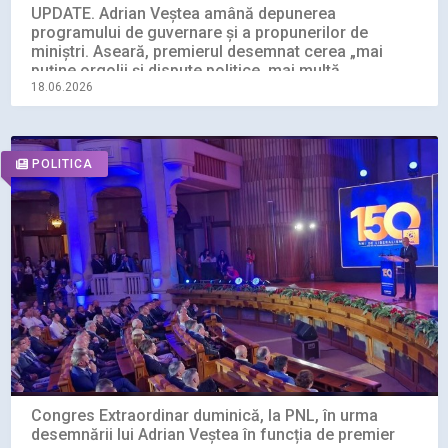
UPDATE. Adrian Veștea amână depunerea
programului de guvernare și a propunerilor de
miniștri. Aseară, premierul desemnat cerea „mai
puține orgolii și dispute politice, mai multă
responsabilitate!”
18.06.2026
POLITICA
Congres Extraordinar duminică, la PNL, în urma
desemnării lui Adrian Veștea în funcția de premier