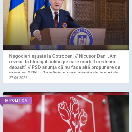
Negocieri eșuate la Cotroceni // Nicușor Dan: „Am
revenit la blocajul politic pe care marți îl credeam
depășit” // PSD anunță că nu face altă propunere de
premier // PNL: România nu are nevoie de jocuri de
culise
27.06.2026
POLITICA