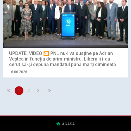
UPDATE. VIDEO 🎦 PNL nu-l va susține pe Adrian
Veștea în funcția de prim-ministru. Liberalii i-au
cerut să-și depună mandatul până marți dimineață
16.06.2026
1
2
3
ACASA