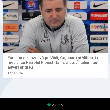
Farul nu se bazează pe Vînă, Cojocaru și Alibec, în
meciul cu Petrolul Ploiești. Ianis Zicu: „Întâlnim un
adversar greu”
14.03.2026
ACASA