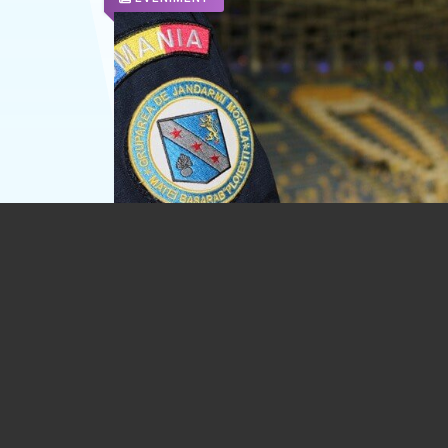
Măsuri de ordine publică la meciul Petr
Ploiești – Oțelul Galați. Partida de fotba
fost declarată cu grad mediu de risc
07.08.2026