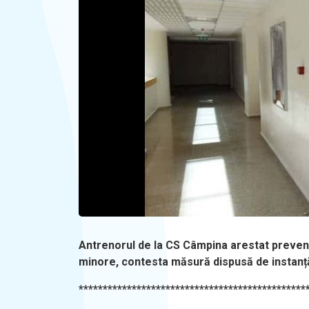
Antrenorul de la CS Câmpina arestat prevent
minore, contesta măsură dispusă de instanț
***********************************************