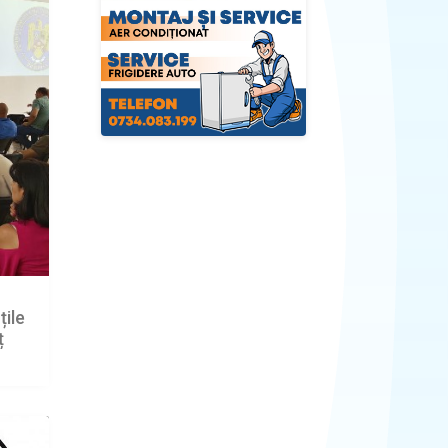
țile
ț