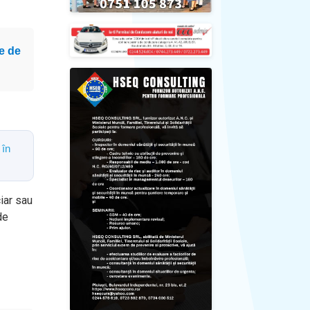
e de
 în
ciar sau
de