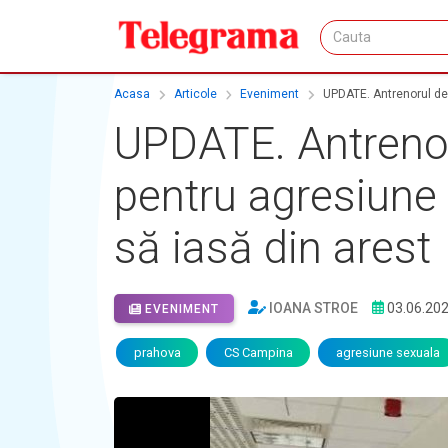
Acasa
Articole
Eveniment
UPDATE. Antrenorul de 
UPDATE. Antrenor
pentru agresiune 
să iasă din arest
IOANA STROE
03.06.20
EVENIMENT
prahova
CS Campina
agresiune sexuala