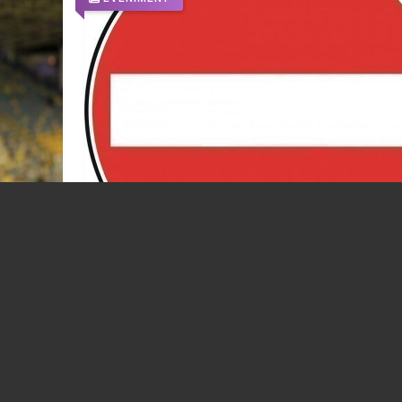
olul
Acces restricționat în zona stadionului “Il
l a
Oană”, duminică, 09.08.2026, începând cu
orele 15:30
07.08.2026