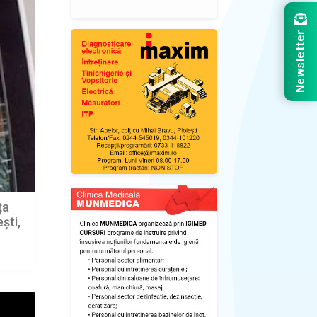
Newsletter
ța
ști,