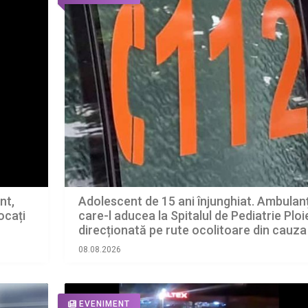
Adolescent de 15 ani înjunghiat. Ambulan
nt,
care-l aducea la Spitalul de Pediatrie Ploie
ocați
direcționată pe rute ocolitoare din cauza
restricțiilor din centru
08.08.2026
EVENIMENT