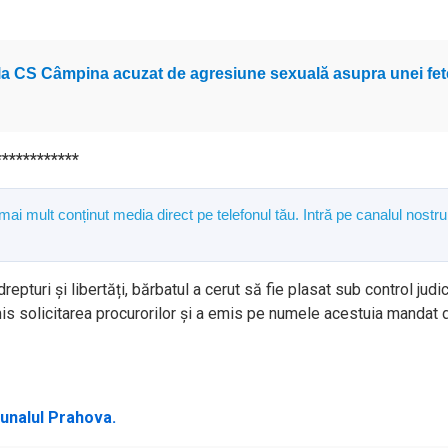
e la CS Câmpina acuzat de agresiune sexuală asupra unei fet
************
 mai mult conținut media direct pe telefonul tău. Intră pe canalul nostru
epturi și libertăți, bărbatul a cerut să fie plasat sub control judi
dmis solicitarea procurorilor și a emis pe numele acestuia mandat 
ibunalul Prahova.