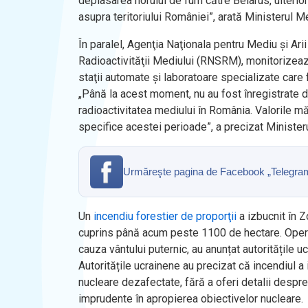
deplasarea norului de fum către Belarus, ulterior
asupra teritoriului României”, arată Ministerul Me
În paralel, Agenţia Naţionala pentru Mediu şi A
Radioactivităţii Mediului (RNSRM), monitorizează
staţii automate şi laboratoare specializate care
„Până la acest moment, nu au fost înregistrate de
radioactivitatea mediului în România. Valorile mă
specifice acestei perioade”, a precizat Minister
Urmăreşte pagina de Facebook „Telegrama” 
Un
incendiu forestier de proporţii
a izbucnit în Z
cuprins până acum peste 1100 de hectare. Operaţi
cauza vântului puternic, au anunțat autoritățile u
Autoritățile ucrainene au precizat că incendiul a i
nucleare dezafectate, fără a oferi detalii despre
imprudente în apropierea obiectivelor nucleare.