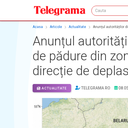
Acasa
Articole
Actualitate
Anunțul autorităților 
Anunțul autorităț
de pădure din zon
direcție de depla
TELEGRAMA RO
08.0
ACTUALITATE