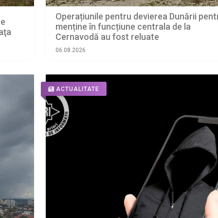
Operațiunile pentru devierea Dunării pent
ce
menține în funcțiune centrala de la
aţa
Cernavodă au fost reluate
06.08.2026
ACTUALITATE