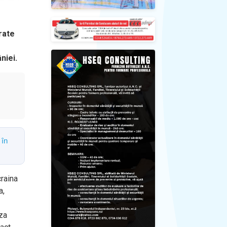
rate
niei.
 în
craina
a,
iza