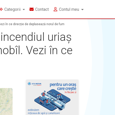
Categorii
Contact
Contul meu
 Vezi în ce direcție de deplasează norul de fum
incendiul uriaș
obîl. Vezi în ce