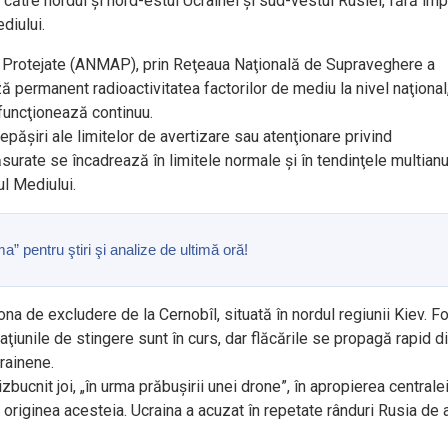
 către nordul şi nord-estul Ucrainei şi sud-vestul Rusiei, fără im
diului.
rii Protejate (ANMAP), prin Reţeaua Naţională de Supraveghere a
 permanent radioactivitatea factorilor de mediu la nivel naţional,
 funcţionează continuu.
păşiri ale limitelor de avertizare sau atenţionare privind
surate se încadrează în limitele normale şi în tendinţele multian
ul Mediului.
pentru ştiri şi analize de ultimă oră!
ona de excludere de la Cernobîl, situată în nordul regiunii Kiev. Fo
unile de stingere sunt în curs, dar flăcările se propagă rapid d
crainene.
zbucnit joi, „în urma prăbușirii unei drone”, în apropierea centrale
 originea acesteia. Ucraina a acuzat în repetate rânduri Rusia de 