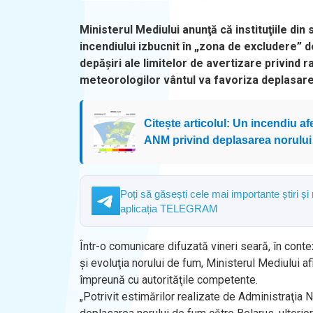
Ministerul Mediului anunţă că instituţiile di
incendiului izbucnit în „zona de excludere” d
depăşiri ale limitelor de avertizare privind r
meteorologilor vântul va favoriza deplasare
Citește articolul: Un incendiu a
ANM privind deplasarea norului
Poți să găsești cele mai importante știri și
aplicația TELEGRAM
Într-o comunicare difuzată vineri seară, în contex
şi evoluţia norului de fum, Ministerul Mediului a
împreună cu autorităţile competente.
„Potrivit estimărilor realizate de Administraţia 