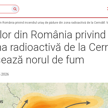
din România privind incendiul uriaș de pădure din zona radioactivă de la Cernobîl.
ilor din România privind 
a radioactivă de la Cern
sează norul de fum
5.2026