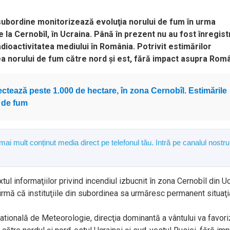
n subordine monitorizează evoluţia norului de fum în urma
e la Cernobîl, în Ucraina. Până în prezent nu au fost înregist
adioactivitatea mediului în România. Potrivit estimărilor
a norului de fum către nord și est, fără impact asupra Româ
fectează peste 1.000 de hectare, în zona Cernobîl. Estimările
 de fum
 mai mult conținut media direct pe telefonul tău. Intră pe canalul nostru
tul informaţiilor privind incendiul izbucnit în zona Cernobîl din U
firmă că instituţiile din subordinea sa urmăresc permanent situaţi
Natională de Meteorologie, direcţia dominantă a vântului va favor