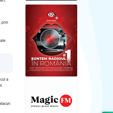
pact
 prin
uale
cul a
in
i
atacuri