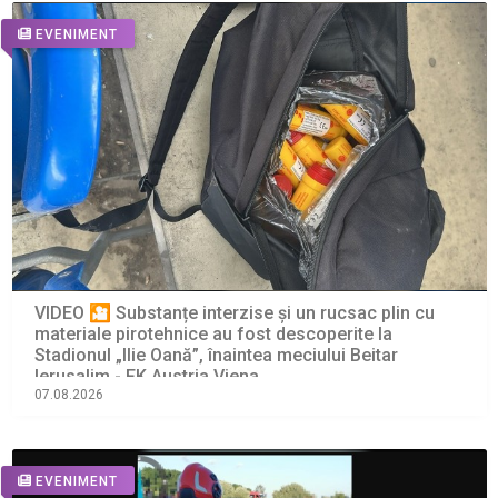
EVENIMENT
VIDEO 🎦 Substanțe interzise și un rucsac plin cu
materiale pirotehnice au fost descoperite la
Stadionul „Ilie Oană”, înaintea meciului Beitar
Ierusalim - FK Austria Viena
07.08.2026
EVENIMENT