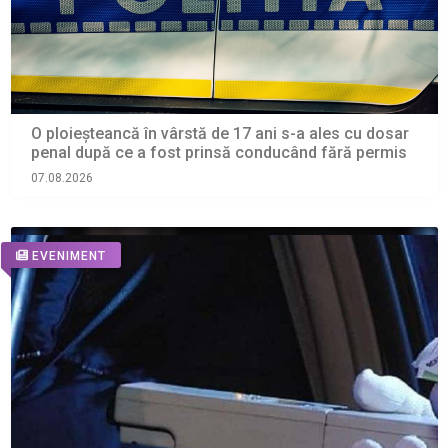
O ploieșteancă în vârstă de 17 ani s-a ales cu dosar
penal după ce a fost prinsă conducând fără permis
07.08.2026
EVENIMENT