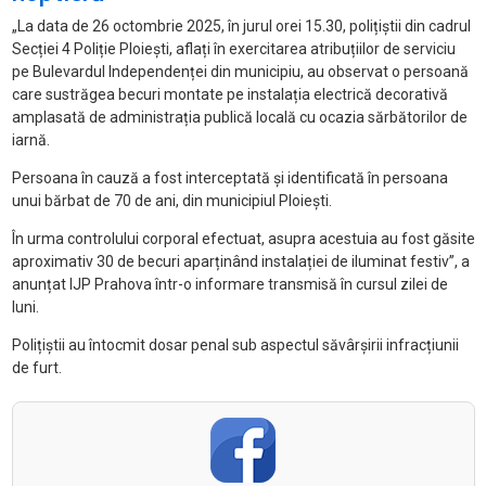
„
La data de 26 octombrie 2025,
în jurul orei 15.30, poli
țiștii din cadrul
Secției 4 Poliție Ploiești, aflați
în exercitarea atribu
țiilor de serviciu
pe Bulevardul Independenței din municipiu, au observat o persoană
care sustrăgea becuri montate pe instalația electrică decorativă
amplasată de administrația publică locală cu ocazia sărbătorilor de
iarnă.
Persoana
în cauz
ă a fost interceptată și identificată
în persoana
unui b
ărbat de 70 de ani, din municipiul Ploiești.
În urma controlului corporal efectuat, asupra acestuia au fost g
ăsite
aproximativ 30 de becuri aparțin
ând instala
ției de iluminat festiv”, a
anunțat IJP Prahova într-o informare transmisă în cursul zilei de
luni.
Polițiștii au
întocmit dosar penal sub aspectul s
ăv
âr
șirii infracțiunii
de furt.