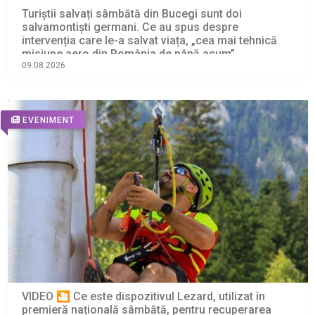
Turiștii salvați sâmbătă din Bucegi sunt doi
salvamontiști germani. Ce au spus despre
intervenția care le-a salvat viața, „cea mai tehnică
misiune aero din România de până acum”
09.08.2026
EVENIMENT
VIDEO 🎦 Ce este dispozitivul Lezard, utilizat în
premieră națională sâmbătă, pentru recuperarea