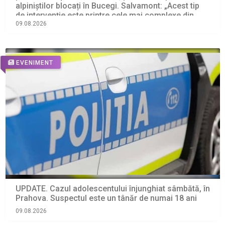
alpiniștilor blocați în Bucegi. Salvamont: „Acest tip
de intervenție este printre cele mai complexe din
salvarea montană”
09.08.2026
EVENIMENT
UPDATE. Cazul adolescentului înjunghiat sâmbătă, în
Prahova. Suspectul este un tânăr de numai 18 ani
09.08.2026