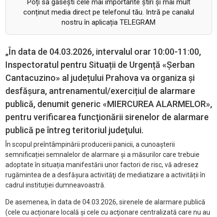
Poți să găsești cele mai importante știri și mai mult
conținut media direct pe telefonul tău. Intră pe canalul
nostru în aplicația TELEGRAM
„În data de 04.03.2026, intervalul orar 10:00-11:00,
Inspectoratul pentru Situații de Urgență «Şerban
Cantacuzino» al județului Prahova va organiza şi
desfăşura, antrenamentul/exercițiul de alarmare
publică, denumit generic «MIERCUREA ALARMELOR»,
pentru verificarea funcţionării sirenelor de alarmare
publică pe întreg teritoriul judeţului.
În scopul preîntâmpinării producerii panicii, a cunoaşterii
semnificației semnalelor de alarmare şi a măsurilor care trebuie
adoptate în situația manifestării unor factori de risc, vă adresez
rugămintea de a desfăşura activităţi de mediatizare a activității în
cadrul instituției dumneavoastră.
De asemenea, în data de 04.03.2026, sirenele de alarmare publică
(cele cu acționare locală și cele cu acţionare centralizată care nu au