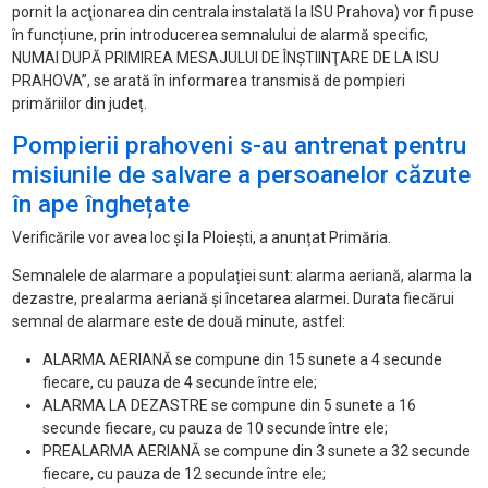
pornit la acţionarea din centrala instalată la ISU Prahova) vor fi puse
în funcțiune, prin introducerea semnalului de alarmă specific,
NUMAI DUPĂ PRIMIREA MESAJULUI DE ÎNŞTIINŢARE DE LA ISU
PRAHOVA”, se arată în informarea transmisă de pompieri
primăriilor din județ.
Pompierii prahoveni s-au antrenat pentru
misiunile de salvare a persoanelor căzute
în ape înghețate
Verificările vor avea loc și la Ploiești, a anunțat Primăria.
Semnalele de alarmare a populației sunt: alarma aeriană, alarma la
dezastre, prealarma aeriană și încetarea alarmei. Durata fiecărui
semnal de alarmare este de două minute, astfel:
ALARMA AERIANĂ se compune din 15 sunete a 4 secunde
fiecare, cu pauza de 4 secunde între ele;
ALARMA LA DEZASTRE se compune din 5 sunete a 16
secunde fiecare, cu pauza de 10 secunde între ele;
PREALARMA AERIANĂ se compune din 3 sunete a 32 secunde
fiecare, cu pauza de 12 secunde între ele;