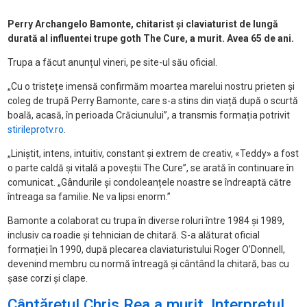
Perry Archangelo Bamonte, chitarist și claviaturist de lungă
durată al influentei trupe goth The Cure, a murit. Avea 65 de ani.
Trupa a făcut anunțul vineri, pe site-ul său oficial.
„Cu o tristețe imensă confirmăm moartea marelui nostru prieten și
coleg de trupă Perry Bamonte, care s-a stins din viață după o scurtă
boală, acasă, în perioada Crăciunului”, a transmis formația potrivit
stirileprotv.ro
.
„Liniștit, intens, intuitiv, constant și extrem de creativ, «Teddy» a fost
o parte caldă și vitală a poveștii The Cure”, se arată în continuare în
comunicat. „Gândurile și condoleanțele noastre se îndreaptă către
întreaga sa familie. Ne va lipsi enorm.”
Bamonte a colaborat cu trupa în diverse roluri între 1984 și 1989,
inclusiv ca roadie și tehnician de chitară. S-a alăturat oficial
formației în 1990, după plecarea claviaturistului Roger O’Donnell,
devenind membru cu normă întreagă și cântând la chitară, bas cu
șase corzi și clape.
Cântărețul Chris Rea a murit. Interpretul