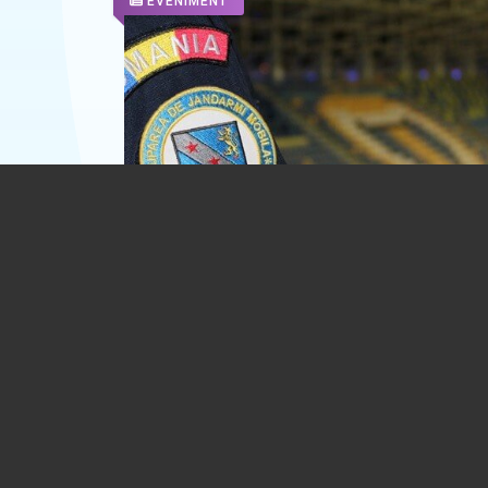
EVENIMENT
Măsuri de ordine publică la meciul Petr
Ploiești – Oțelul Galați. Partida de fotba
fost declarată cu grad mediu de risc
07.08.2026