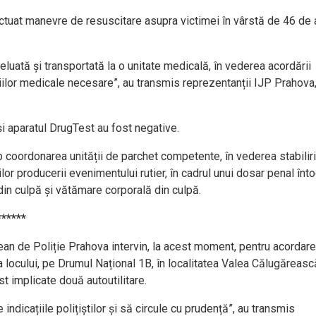
ectuat manevre de resuscitare asupra victimei în vârstă de 46 de a
reluată și transportată la o unitate medicală, în vederea acordării
gațiilor medicale necesare”, au transmis reprezentanții IJP Prahova,
 și aparatul DrugTest au fost negative.
ub coordonarea unității de parchet competente, în vederea stabiliri
ilor producerii evenimentului rutier, în cadrul unui dosar penal înt
 din culpă și vătămare corporală din culpă.
******
dețean de Poliție Prahova intervin, la acest moment, pentru acordar
ța locului, pe Drumul Național 1B, în localitatea Valea Călugărească
st implicate două autoutilitare.
ndicațiile polițiștilor și să circule cu prudență”, au transmis