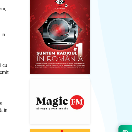
ni,
 în
i cu
ocmit
ea
, în