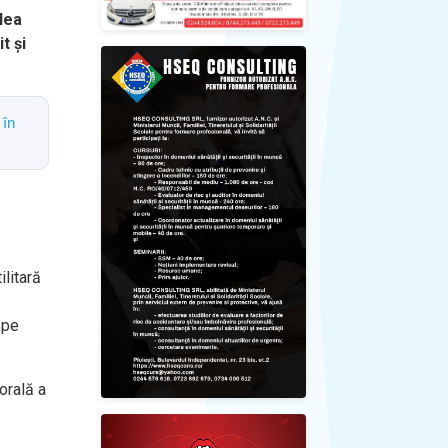
alea
t și
 în
ilitară
 pe
orală a