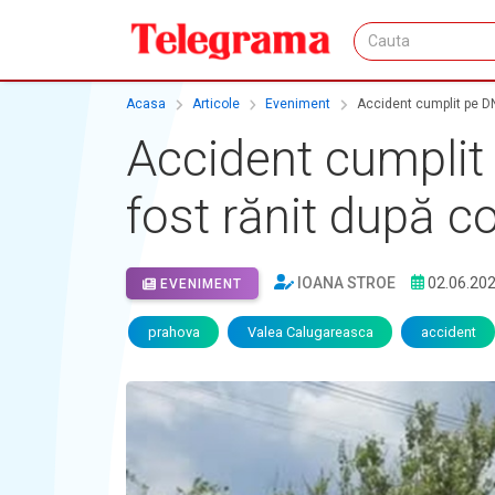
Acasa
Articole
Eveniment
Accident cumplit pe DN1
Accident cumplit 
fost rănit după co
IOANA STROE
02.06.20
EVENIMENT
prahova
Valea Calugareasca
accident