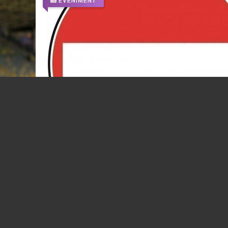
EVENIMENT
olul
Acces restricționat în zona stadionului “Il
l a
Oană”, duminică, 09.08.2026, începând cu
orele 15:30
07.08.2026