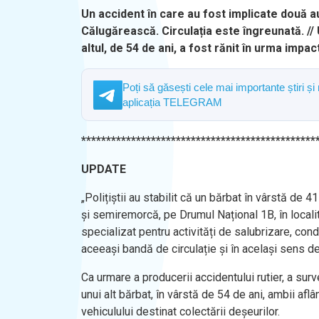
Un accident în care au fost implicate două aut
Călugărească. Circulația este îngreunată. //
altul, de 54 de ani, a fost rănit în urma impac
Poți să găsești cele mai importante știri și
aplicația TELEGRAM
***********************************************
UPDATE
„Polițiștii au stabilit că un bărbat în vârstă de
și semiremorcă, pe Drumul Național 1B, în localit
specializat pentru activități de salubrizare, c
aceeași bandă de circulație și în același sens d
Ca urmare a producerii accidentului rutier, a sur
unui alt bărbat, în vârstă de 54 de ani, ambii afl
vehiculului destinat colectării deșeurilor.