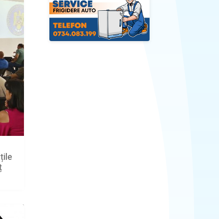
țile
ț