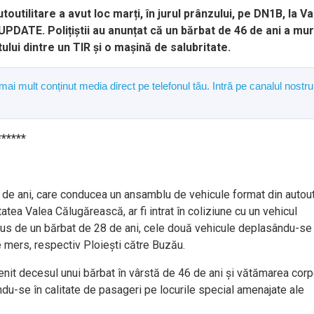
outilitare a avut loc marți, în jurul prânzului, pe DN1B, la V
UPDATE. Polițiștii au anunțat că un bărbat de 46 de ani a muri
tului dintre un TIR și o mașină de salubritate.
 mai mult conținut media direct pe telefonul tău. Intră pe canalul nostru
******
 41 de ani, care conducea un ansamblu de vehicule format din autout
atea Valea Călugărească, ar fi intrat în coliziune cu un vehicul
ondus de un bărbat de 28 de ani, cele două vehicule deplasându-se
e mers, respectiv Ploiești către Buzău.
venit decesul unui bărbat în vârstă de 46 de ani și vătămarea corp
ându-se în calitate de pasageri pe locurile special amenajate ale