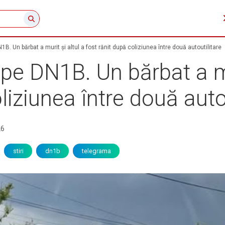
B. Un bărbat a murit și altul a fost rănit după coliziunea între două autoutilitare
pe DN1B. Un bărbat a mu
liziunea între două auto
26
stiri
dn1b
telegrama