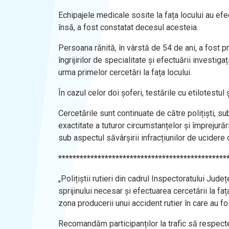
Echipajele medicale sosite la fața locului au ef
însă, a fost constatat decesul acesteia.
Persoana rănită, în vârstă de 54 de ani, a fost p
îngrijirilor de specialitate și efectuării investi
urma primelor cercetări la fața locului.
În cazul celor doi șoferi, testările cu etilotestul
Cercetările sunt continuate de către polițiști, s
exactitate a tuturor circumstanțelor și împrejurăr
sub aspectul săvârșirii infracțiunilor de ucidere
***********************************************
„Polițiștii rutieri din cadrul Inspectoratului Ju
sprijinului necesar și efectuarea cercetării la fa
zona producerii unui accident rutier în care au fo
Recomandăm participanților la trafic să respecte i