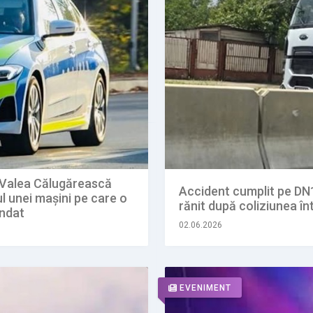
in Valea Călugărească
Accident cumplit pe DN1B
ul unei mașini pe care o
rănit după coliziunea în
endat
02.06.2026
EVENIMENT