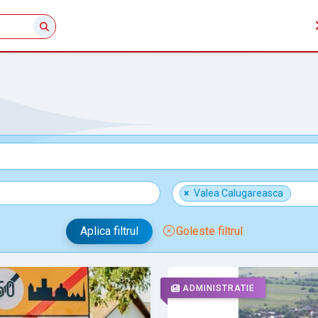
×
Valea Calugareasca
Aplica filtrul
Goleste filtrul
ADMINISTRATIE