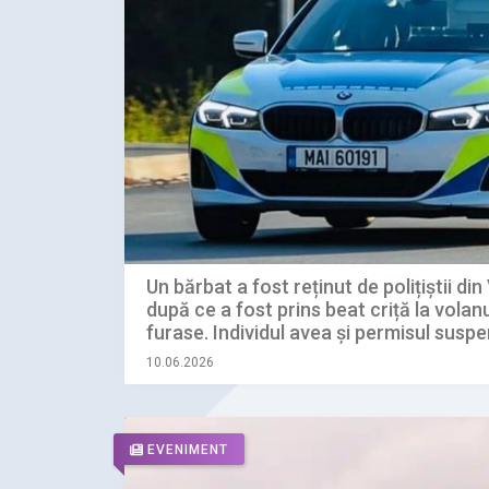
Un bărbat a fost reținut de polițiștii d
după ce a fost prins beat criță la volan
furase. Individul avea și permisul susp
10.06.2026
EVENIMENT