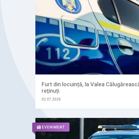
Furt din locuință, la Valea Călugărească
reținuți
02.07.2026
EVENIMENT