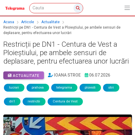
Acasa
Articole
Actualitate
Restricții pe DN1 - Centura de Vest a Ploieștiului, pe ambele sensuri de
deplasare, pentru efectuarea unor lucrări
Restricții pe DN1 - Centura de Vest a
Ploieștiului, pe ambele sensuri de
deplasare, pentru efectuarea unor lucrări
IOANA STROE
06.07.2026
ACTUALITATE
lucrari
prahova
telegrama
ploiesti
stiri
dn1
restrictii
Centura de Vest