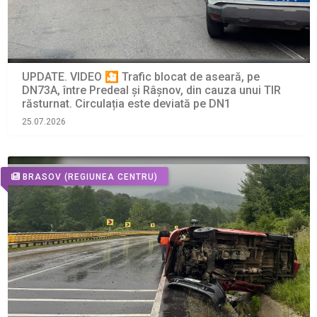
UPDATE. VIDEO 🎦 Trafic blocat de aseară, pe
DN73A, între Predeal și Râșnov, din cauza unui TIR
răsturnat. Circulația este deviată pe DN1
25.07.2026
BRASOV
(REGIUNEA CENTRU)