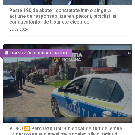
Peste 180 de abateri constatate într-o singură
acțiune de responsabilizare a pietoni, bicicliști și
conducătorilor de trotinete electrice
02.08.2026
BRASOV
(REGIUNEA CENTRU)
VIDEO 🎦 Percheziţii într-un dosar de furt de lemne.
14 persoane audiate și trei angajaţi silvici reţinuţi