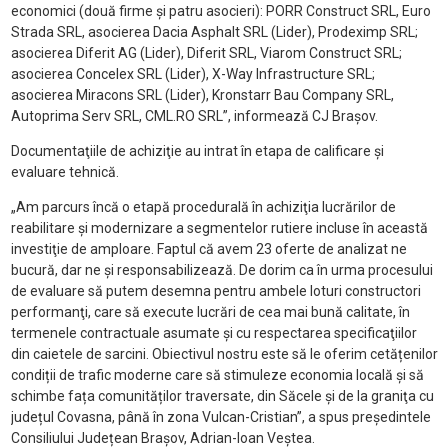
economici (două firme şi patru asocieri): PORR Construct SRL, Euro
Strada SRL, asocierea Dacia Asphalt SRL (Lider), Prodeximp SRL;
asocierea Diferit AG (Lider), Diferit SRL, Viarom Construct SRL;
asocierea Concelex SRL (Lider), X-Way Infrastructure SRL;
asocierea Miracons SRL (Lider), Kronstarr Bau Company SRL,
Autoprima Serv SRL, CML.RO SRL”, informează CJ Brașov.
Documentaţiile de achiziţie au intrat în etapa de calificare şi
evaluare tehnică.
„Am parcurs încă o etapă procedurală în achiziţia lucrărilor de
reabilitare şi modernizare a segmentelor rutiere incluse în această
investiţie de amploare. Faptul că avem 23 oferte de analizat ne
bucură, dar ne și responsabilizează. De dorim ca în urma procesului
de evaluare să putem desemna pentru ambele loturi constructori
performanţi, care să execute lucrări de cea mai bună calitate, în
termenele contractuale asumate şi cu respectarea specificaţiilor
din caietele de sarcini. Obiectivul nostru este să le oferim cetățenilor
condiții de trafic moderne care să stimuleze economia locală şi să
schimbe fața comunităților traversate, din Săcele şi de la graniţa cu
județul Covasna, până în zona Vulcan-Cristian”, a spus președintele
Consiliului Județean Brașov, Adrian-Ioan Veștea.