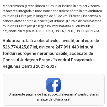
Modernizarea şi reabilitarea drumurilor incluse în proiect vizează
refacerea integrală a unor tronsoane rutiere aflate în proximitatea
municipiului Braşov, în lungime de 53 de km. Proiectul înseamnă o
conectivitate sporită a localităţilor urbane şi rurale din vecinătatea
municipiului Braşov şi o legătură îmbunătăţită cu drumurile
naţionale din reţeaua TEN-T: DN 1, DN 1A, DN 10, DN 11 și DN 73A.
Valoarea totală a obiectivului investiţional este de
526.774.425,87 lei, din care 247.991.448 lei sunt
fonduri europene nerambursabile, accesate de
Consiliul Judeţean Braşov în cadrul Programului
Regiunea Centru 2021-2027.
Urmăreşte pagina de Facebook „Telegrama” pentru ştiri şi
analize de ultimă oră!