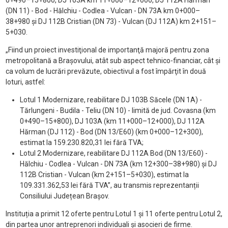
0+490–15+800, DJ 103A km 11+000–12+000, DJ 112A Hărman
(DN 11) - Bod - Hălchiu - Codlea - Vulcan - DN 73A km 0+000–
38+980 și DJ 112B Cristian (DN 73) - Vulcan (DJ 112A) km 2+151–
5+030.
„Fiind un proiect investiţional de importanţă majoră pentru zona
metropolitană a Braşovului, atât sub aspect tehnico-financiar, cât şi
ca volum de lucrări prevăzute, obiectivul a fost împărţit în două
loturi, astfel:
Lotul 1 Modernizare, reabilitare DJ 103B Săcele (DN 1A) -
Tărlungeni - Budila - Teliu (DN 10) - limită de jud. Covasna (km
0+490–15+800), DJ 103A (km 11+000–12+000), DJ 112A
Hărman (DJ 112) - Bod (DN 13/E60) (km 0+000–12+300),
estimat la 159.230.820,31 lei fără TVA;
Lotul 2 Modernizare, reabilitare DJ 112A Bod (DN 13/E60) -
Hălchiu - Codlea - Vulcan - DN 73A (km 12+300–38+980) și DJ
112B Cristian - Vulcan (km 2+151–5+030), estimat la
109.331.362,53 lei fără TVA”, au transmis reprezentanții
Consiliului Județean Brașov.
Instituția a primit 12 oferte pentru Lotul 1 şi 11 oferte pentru Lotul 2,
din partea unor antreprenori individuali şi asocieri de firme.