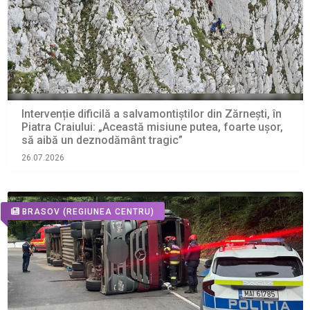
Intervenție dificilă a salvamontiștilor din Zărnești, în
Piatra Craiului: „Această misiune putea, foarte ușor,
să aibă un deznodământ tragic”
26.07.2026
BRASOV
(REGIUNEA CENTRU)