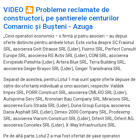
VIDEO 🎦 Probleme reclamate de
constructori, pe șantierele centurilor
Comarnic și Bușteni - Azuga
„Cinci operatori economici – o firmă şi patru asocieri – au depus
oferte distincte pentru ambele loturi. Este vorba despre SC Frasinul
SRL, asocierea Gott Strasse SRL (Lider), Fiximo SRL, Perfect Consult
Europe SRL; asocierea RS Activ SRL (Lider), CONI SRL; asocierea
Evropeiski Patishta (Lider), Artera Blue SRL, Terra Building SRL;
asocierea Geiger Braşov SRL (Lider), Geiger Transilvania SRL.
Separat de acestea, pentru Lotul 1 mai sunt şapte oferte depuse de
către doi ofertanţi individuali şi cinci asocieri, respectiv: Valdek
Impex SRL, PORR Construct SRL, asocierea CML.RO SRL (Lider),
Autoprima Serv SRL, Kronstarr Bau Company SRL, Miracons SRL;
asocierea Euro Strada SRL (Lider), Duna Group Európa; asocierea
Dacia Asphalt SRL (Lider), Dimex-2000 Company SRL, Prodeximp
SRL; asocierea Viarom Construct SRL (Lider), Diferit SRL, Diferit AG;
asocierea Concelex SRL (Lider), X-Way Infrastructure SRL.
Pe de altă parte, Lotul 2 a mai fost ofertat de şase operatori