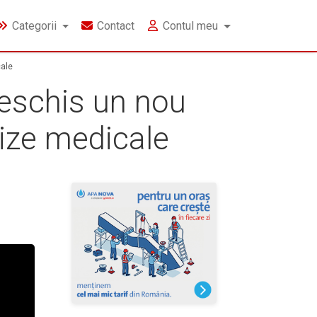
Categorii
Contact
Contul meu
cale
deschis un nou
lize medicale