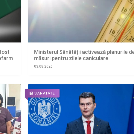
fost
Ministerul Sănătății activează planurile d
iofarm
măsuri pentru zilele caniculare
03.08.2026
SANATATE