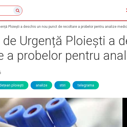
ență Ploiești a deschis un nou punct de recoltare a probelor pentru analize medi
 de Urgență Ploiești a 
e a probelor pentru ana
6
udețean ploiești
analize
stiri
telegrama