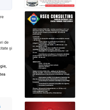
are
ori de
itate și
gie,
atea
ă