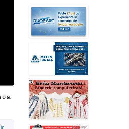
i O.G.
 în