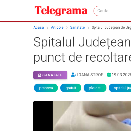
Acasa
Articole
Sanatate
Spitalul Județean de Urg
Spitalul Județean
punct de recoltar
IOANA STROE
19.03.202
SANATATE
prahova
gratuit
ploiesti
spitalul j