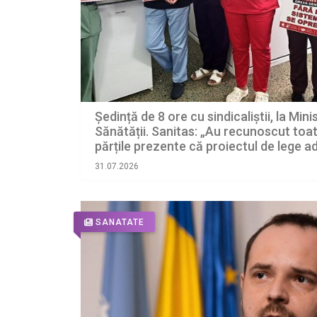
Ședință de 8 ore cu sindicaliștii, la Mini
Sănătății. Sanitas: „Au recunoscut toa
părțile prezente că proiectul de lege a
pierderi de venituri”
31.07.2026
SANATATE