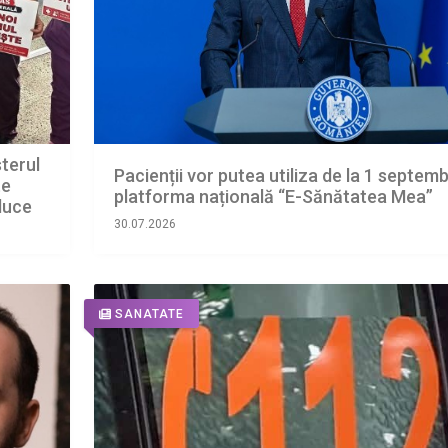
sterul
Pacienții vor putea utiliza de la 1 septemb
te
platforma națională “E-Sănătatea Mea”
duce
30.07.2026
SANATATE