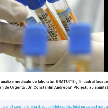
 analize medicale de laborator GRATUITE și în cadrul locație
an de Urgență „Dr. Constantin Andreoiu” Ploiești, au anunțat
 mai mult conținut media direct pe telefonul tău. Intră pe canalul nostru