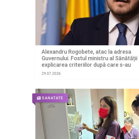
Alexandru Rogobete, atac la adresa
Guvernului. Fostul ministru al Sănătății
explicarea criteriilor după care s-au
deblocat posturi la spitalele din țară
29.07.2026
SANATATE