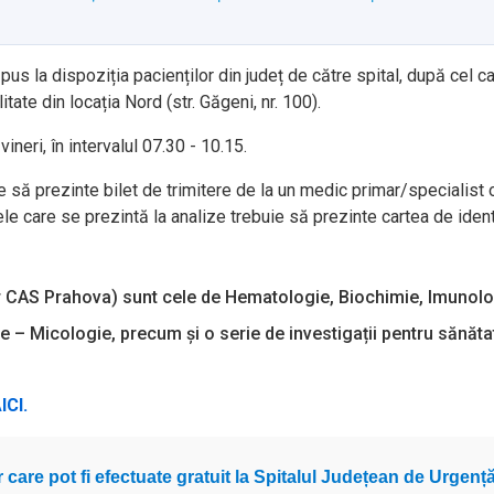
us la dispoziția pacienților din județ de către spital, după cel c
tate din locația Nord (str. Găgeni, nr. 100).
neri, în intervalul 07.30 - 10.15.
 să prezinte bilet de trimitere de la un medic primar/specialist 
e care se prezintă la analize trebuie să prezinte cartea de ident
ilor CAS Prahova) sunt cele de Hematologie, Biochimie, Imunolo
e – Micologie, precum și o serie de investigații pentru sănăt
ICI.
or care pot fi efectuate gratuit la Spitalul Județean de Urgenț