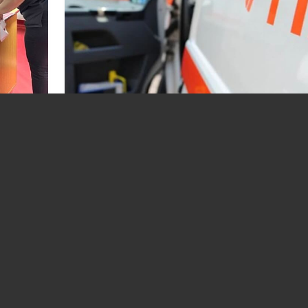
Câte posturi vor fi deblocate în spitale și 
serviciile de Ambulanță. Memorandumul 
ciilor
intrat în circuitul de avizare
28.07.2026
SANATATE