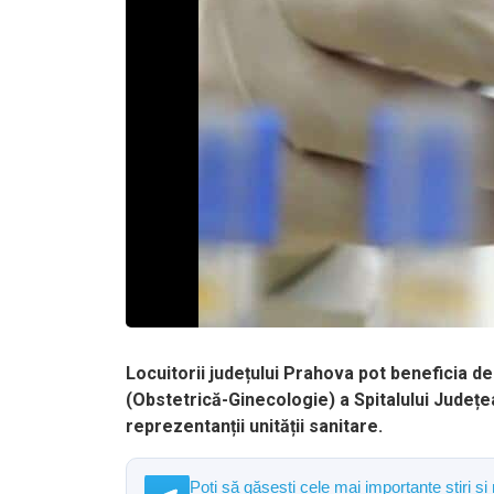
Locuitorii județului Prahova pot beneficia de
(Obstetrică-Ginecologie) a Spitalului Județe
reprezentanții unității sanitare.
Poți să găsești cele mai importante știri și