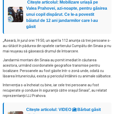
Citește articolul: Mobilizare uriașă pe
Valea Prahovei, azi-noapte, pentru găsirea
unui copil dispărut. Ce le-a povestit
băiatul de 12 ani jandarmilor care l-au
găsit
„Aseară, în jurul orei 19:50, un apel la 112 anunța că trei persoane s-
au rătăcit în pădurea din spatele cartierului Cumpătu din Sinaia și nu
mai reușeau să găsească drumul de întoarcere.
Jandarmii montani din Sinaia au pornit imediat în căutarea
acestora, urmând coordonatele geografice transmise pentru
localizare. Persoanele au fost găsite într-o zonă unde, odată cu
lăsarea întunericului, exista și pericolul întâlnirii cu animale sălbatice.
Intervenția s-a încheiat cu bine, iar cele trei persoane au fost
recuperate și conduse în siguranță către orașul Sinaia”, au relatat
reprezentanții IJJ Prahova.
Citește articolul: VIDEO 🎦 Bărbat găsit