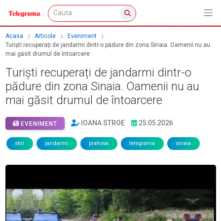
Acasa
Articole
Eveniment
Turiști recuperați de jandarmi dintr-o pădure din zona Sinaia. Oamenii nu au
mai găsit drumul de întoarcere
Turiști recuperați de jandarmi dintr-o
pădure din zona Sinaia. Oamenii nu au
mai găsit drumul de întoarcere
IOANA STROE
25.05.2026
EVENIMENT
stiri
jandarmi
prahova
telegrama
sinaia