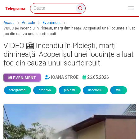
Acasa
Articole
Eveniment
VIDEO 🎦 Incendiu în Ploiești, marți dimineață. Acoperișul unei locuințe a luat
foc din cauza unui scurtcircuit
VIDEO 🎦 Incendiu în Ploiești, marți
dimineață. Acoperișul unei locuințe a luat
foc din cauza unui scurtcircuit
IOANA STROE
26.05.2026
EVENIMENT
telegrama
prahova
ploiesti
incendiu
stiri