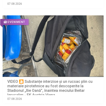
07.08.2026
EVENIMENT
VIDEO 🎦 Substanțe interzise și un rucsac plin cu
materiale pirotehnice au fost descoperite la
Stadionul „Ilie Oană”, înaintea meciului Beitar
Ierusalim - FK Austria Viena
07.08.2026