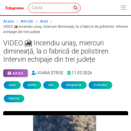
Acasa
Articole
Arad
VIDEO 🎦 Incendiu uriaș, miercuri dimineață, la o fabrică de polistiren. Intervin
echipaje din trei județe
VIDEO 🎦 Incendiu uriaș, miercuri
dimineață, la o fabrică de polistiren.
Intervin echipaje din trei județe
IOANA STROE
11.03.2026
ARAD
arad
alerta
stiri
telegrama
incendiu
fabrica