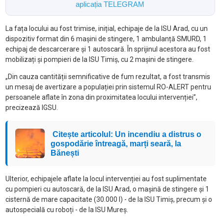
aplicația TELEGRAM
La fața locului au fost trimise, inițial, echipaje de la ISU Arad, cu un
dispozitiv format din 6 mașini de stingere, 1 ambulanță SMURD, 1
echipaj de descarcerare și 1 autoscară. În sprijinul acestora au fost
mobilizați și pompieri de la ISU Timiș, cu 2 mașini de stingere.
„Din cauza cantității semnificative de fum rezultat, a fost transmis
un mesaj de avertizare a populației prin sistemul RO-ALERT pentru
persoanele aflate în zona din proximitatea locului intervenției”,
precizează IGSU.
Citește articolul: Un incendiu a distrus o
gospodărie întreagă, marți seară, la
Bănești
Ulterior, echipajele aflate la locul intervenției au fost suplimentate
cu pompieri cu autoscară, de la ISU Arad, o mașină de stingere și 1
cisternă de mare capacitate (30.000 l) - de la ISU Timiș, precum și o
autospecială cu roboți - de la ISU Mureș.