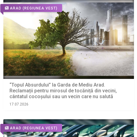
ARAD
(REGIUNEA VEST)
“Topul Absurdului” la Garda de Mediu Arad.
Reclamații pentru mirosul de tocăniță din vecini,
cântatul cocoșului sau un vecin care nu salută
17.07.2026
ARAD
(REGIUNEA VEST)