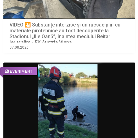
VIDEO 🎦 Substanțe interzise și un rucsac plin cu
materiale pirotehnice au fost descoperite la
Stadionul „Ilie Oană”, înaintea meciului Beitar
Ierusalim - FK Austria Viena
07.08.2026
EVENIMENT