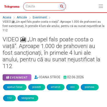
Acasa
Articole
Eveniment
VIDEO 🎦 „Un apel fals poate costa o viață”. Aproape 1.000 de prahoveni au
fost sancționați, în primele 4 luni ale anului, pentru că au sunat nejustificat la
112
VIDEO 🎦 „Un apel fals poate costa o
viață”. Aproape 1.000 de prahoveni au
fost sancționați, în primele 4 luni ale
anului, pentru că au sunat nejustificat la
112
IOANA STROE
02.06.2026
EVENIMENT
apeluri false
ploiesti
amenzi
stiri
prahova
112
telegrama