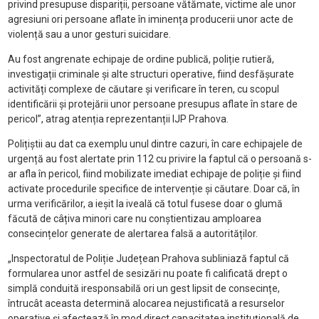
privind presupuse dispariții, persoane vătămate, victime ale unor
agresiuni ori persoane aflate în iminența producerii unor acte de
violență sau a unor gesturi suicidare.
Au fost angrenate echipaje de ordine publică, poliție rutieră,
investigații criminale și alte structuri operative, fiind desfășurate
activități complexe de căutare și verificare în teren, cu scopul
identificării și protejării unor persoane presupus aflate în stare de
pericol”, atrag atenția reprezentanții IJP Prahova.
Polițiștii au dat ca exemplu unul dintre cazuri, în care echipajele de
urgență au fost alertate prin 112 cu privire la faptul că o persoană s-
ar afla în pericol, fiind mobilizate imediat echipaje de poliție și fiind
activate procedurile specifice de intervenție și căutare. Doar că, în
urma verificărilor, a ieșit la iveală că totul fusese doar o glumă
făcută de câțiva minori care nu conștientizau amploarea
consecințelor generate de alertarea falsă a autorităților.
„Inspectoratul de Poliție Județean Prahova subliniază faptul că
formularea unor astfel de sesizări nu poate fi calificată drept o
simplă conduită iresponsabilă ori un gest lipsit de consecințe,
întrucât aceasta determină alocarea nejustificată a resurselor
operative și afectează în mod direct capacitatea instituțională de