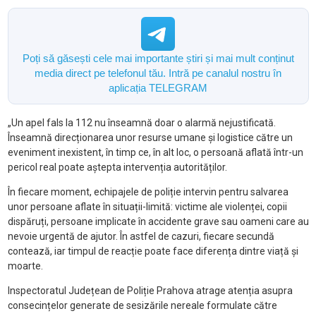
Poți să găsești cele mai importante știri și mai mult conținut
media direct pe telefonul tău. Intră pe canalul nostru în
aplicația TELEGRAM
„Un apel fals la 112 nu înseamnă doar o alarmă nejustificată.
Înseamnă direcționarea unor resurse umane și logistice către un
eveniment inexistent, în timp ce, în alt loc, o persoană aflată într-un
pericol real poate aștepta intervenția autorităților.
În fiecare moment, echipajele de poliție intervin pentru salvarea
unor persoane aflate în situații-limită: victime ale violenței, copii
dispăruți, persoane implicate în accidente grave sau oameni care au
nevoie urgentă de ajutor. În astfel de cazuri, fiecare secundă
contează, iar timpul de reacție poate face diferența dintre viață și
moarte.
Inspectoratul Județean de Poliție Prahova atrage atenția asupra
consecințelor generate de sesizările nereale formulate către