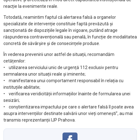
reacție la evenimente reale.
Totodată, reamintim faptul că alertarea falsă a organelor
specializate de intervenție constituie faptă prevăzută și
sancționată de dispozițiile legale în vigoare, putând atrage
răspunderea contravențională sau penală, în funcție de modalitatea
concretă de săvârșire și de consecințele produse.
În vederea prevenirii unor astfel de situații, recomandăm
cetățenilor:
• utilizarea serviciului unic de urgență 112 exclusiv pentru
semnalarea unor situații reale și iminente;
• manifestarea unui comportament responsabil în relația cu
instituțiile abilitate;
• verificarea veridicității informațiilor înainte de formularea unei
sesizări;
• conștientizarea impactului pe care o alertare falsă îl poate avea
asupra intervențiilor destinate salvării unor vieți omenești”, au mai
transmis reprezentanții IJP Prahova.