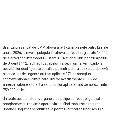
Bilanțul prezentat de IJP Prahova arată că, în primele patru luni ale
anului 2026, la nivelul județului Prahova au fost înregistrate 14.442
de alertări prin intermediul Sistemului Național Unic pentru Apeluri
de Urgență 112. 971 au fost apeluri false. În urma verificărilor și
activităților desfășurate de către polițiști, pentru utilizarea abuzivă
a serviciului de urgență au fost aplicate 971 de sancțiuni
contravenționale, dintre care 389 de avertismente și 582 de
amenzi, valoarea totală a sancțiunilor aplicate fiind de aproximativ
759.000 de lei.
„În toate aceste situații, organele de poliție au fost obligate să
reacționeze cu maximă operativitate, fiind mobilizate resurse
umane și logistice semnificative pentru verificarea unor sesizări