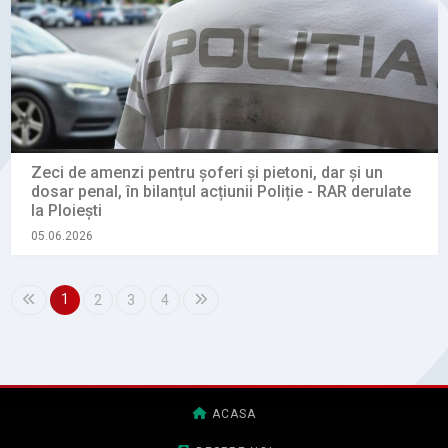
Zeci de amenzi pentru șoferi și pietoni, dar și un
dosar penal, în bilanțul acțiunii Poliție - RAR derulate
la Ploiești
05.06.2026
1
2
3
4
ACASA