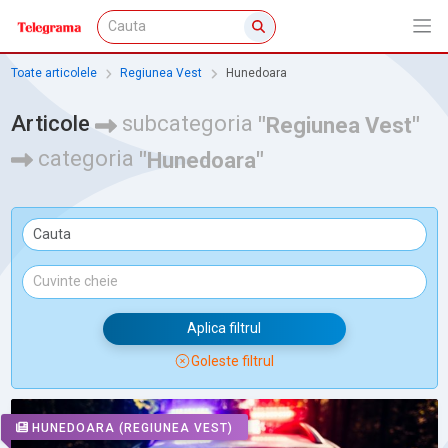
Toate articolele
Regiunea Vest
Hunedoara
Articole
subcategoria
"Regiunea Vest"
categoria
"Hunedoara"
Aplica filtrul
Goleste filtrul
HUNEDOARA
(REGIUNEA VEST)