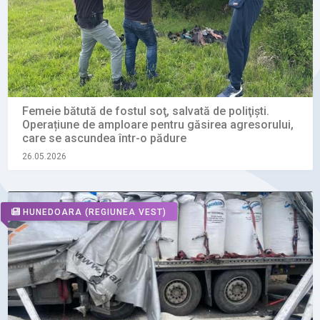
Femeie bătută de fostul soţ, salvată de poliţişti.
Operațiune de amploare pentru găsirea agresorului,
care se ascundea într-o pădure
26.05.2026
HUNEDOARA
(REGIUNEA VEST)