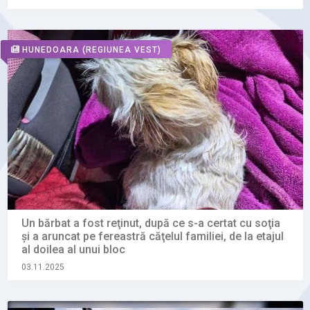
HUNEDOARA
(REGIUNEA VEST)
Un bărbat a fost reţinut, după ce s-a certat cu soţia
şi a aruncat pe fereastră căţelul familiei, de la etajul
al doilea al unui bloc
03.11.2025