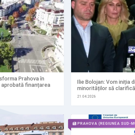
nsforma Prahova în
Ilie Bolojan: Vom iniția 
st aprobată finanțarea
minorităților să clarifi
21.04.2026
PRAHOVA
(REGIUNEA SUD-M