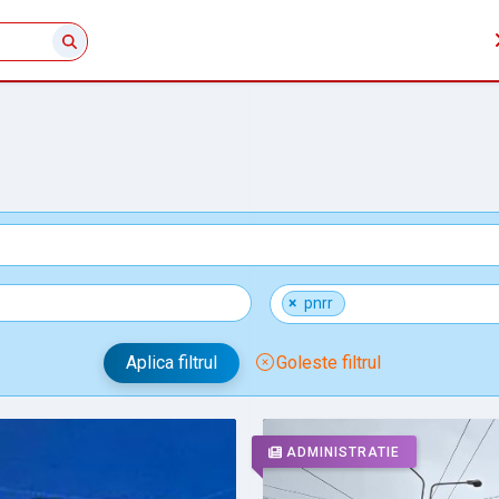
×
pnrr
Aplica filtrul
Goleste filtrul
ADMINISTRATIE